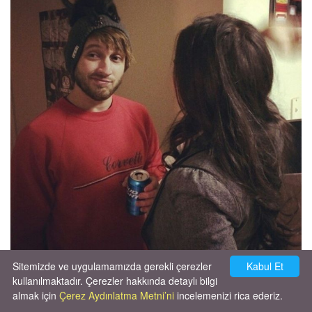
#24 Kedimize 350 liralık yeni bir
Sitemizde ve uygulamamızda gerekli çerezler
Kabul Et
yatak aldık ve onu bu şekilde
kullanılmaktadır. Çerezler hakkında detaylı bilgi
almak için
Çerez Aydınlatma Metni’ni
incelemenizi rica ederiz.
uyurken bulduk.