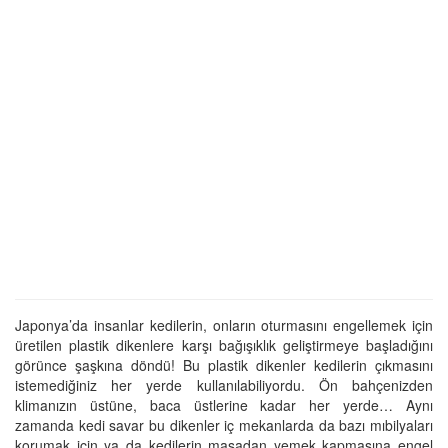
Japonya’da insanlar kedilerin, onların oturmasını engellemek için
üretilen plastik dikenlere karşı bağışıklık geliştirmeye başladığını
görünce şaşkına döndü! Bu plastik dikenler kedilerin çıkmasını
istemediğiniz her yerde kullanılabiliyordu. Ön bahçenizden
klimanızın üstüne, baca üstlerine kadar her yerde… Aynı
zamanda kedi savar bu dikenler iç mekanlarda da bazı mıbilyaları
korumak için ya da kedilerin masadan yemek kapmasına engel