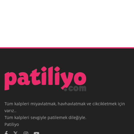
Tüm kalpleri miyavlatmak, havhavlatmak ve cikcikletmek için
varız..
Tüm kalpleri sevgiyle patilemek dileğiyle.
Patiliyo