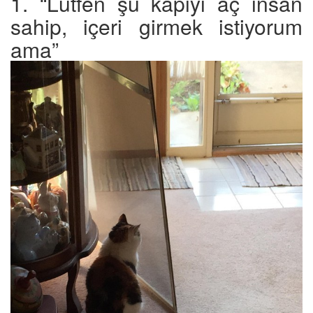
1. “Lütfen şu kapıyı aç insan
sahip, içeri girmek istiyorum
ama”