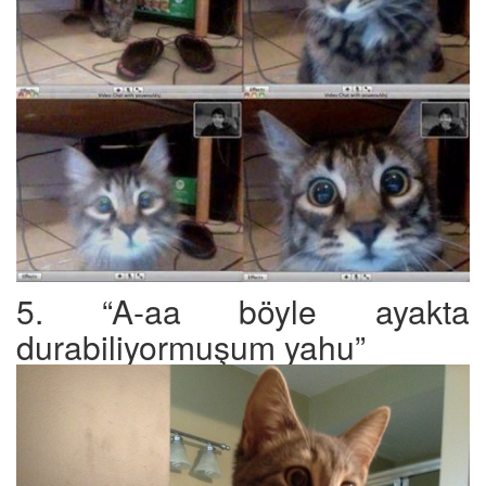
5. “A-aa böyle ayakta
durabiliyormuşum yahu”