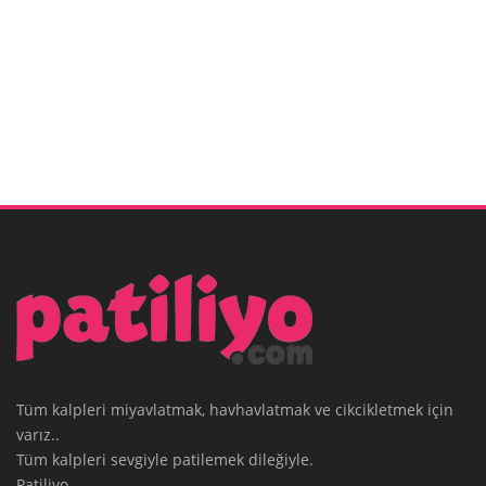
Tüm kalpleri miyavlatmak, havhavlatmak ve cikcikletmek için
varız..
Tüm kalpleri sevgiyle patilemek dileğiyle.
Patiliyo