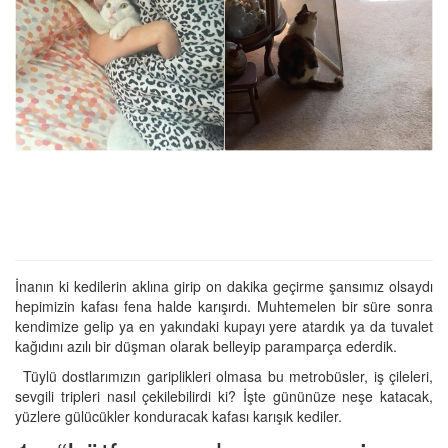
İnanın ki kedilerin aklına girip on dakika geçirme şansımız olsaydı
hepimizin kafası fena halde karışırdı. Muhtemelen bir süre sonra
kendimize gelip ya en yakındaki kupayı yere atardık ya da tuvalet
kağıdını azılı bir düşman olarak belleyip paramparça ederdik.
Tüylü dostlarımızın gariplikleri olmasa bu metrobüsler, iş çileleri,
sevgili tripleri nasıl çekilebilirdi ki? İşte gününüze neşe katacak,
yüzlere gülücükler konduracak kafası karışık kediler.