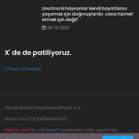
Unutma ki hayvanlar kendi hayatlarını
yaşamak için doğmuşlardır, sana hizmet
etmek için değil!
06.10.2025
X' de de patiliyoruz.
X Posts by Patiliyo
Patido Reklam Pazarlama Bilişim A.Ş.
Mersis No: 0723080404300001
Patiliyo.com
Bu site
Basefy
tarafından aşkla yapılmıştır.