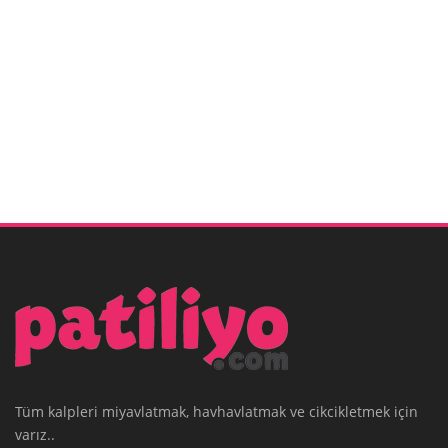
Tüm kalpleri miyavlatmak, havhavlatmak ve cikcikletmek için
varız..