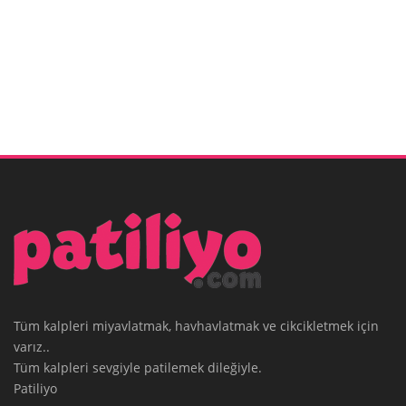
Tüm kalpleri miyavlatmak, havhavlatmak ve cikcikletmek için
varız..
Tüm kalpleri sevgiyle patilemek dileğiyle.
Patiliyo