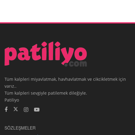
Tüm kalpleri miyavlatmak, havhavlatmak ve cikcikletmek için
varız..
Tüm kalpleri sevgiyle patilemek dileğiyle.
Patiliyo
SÖZLEŞMELER