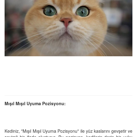
Mışıl Mışıl Uyuma Pozisyonu:
Kediniz, "Mışıl Mışıl Uyuma Pozisyonu" ile yüz kaslarını gevşetir ve
sevimli bir ifade oluşturur. Bu pozisyon, kedilerin derin bir uyku