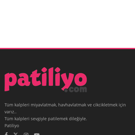
Tüm kalpleri miyavlatmak, havhavlatmak ve cikcikletmek için
varız..
Tüm kalpleri sevgiyle patilemek dileğiyle.
Patiliyo