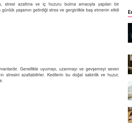
a, stresi azaltma ve iç huzuru bulma amacıyla yapılan bir
n günlük yaşamın getirdiği stres ve gerginlikle baş etmenin etkili
E
edinizle
Sarman Kediler Neden
Yaratıcı
“Yaramaz”? Kısa Bir Blog
25.09.2025
Kediler Neden Dört Ayak
 Mama mı,
Üzerine Düşer? Evrimsel
ı ve
Adaptasyon
ayvanlardır. Genellikle uyumayı, uzanmayı ve gevşemeyi seven
22.09.2025
rın stresini azaltabilirler. Kedilerin bu doğal sakinlik ve huzur,
r.
Kedilerin Bıyıkları Neden Bu
rde Ayrılık
Kadar Önemli? Evrimsel İşlevleri
temleri
22.09.2025
Kışın Tekir Kedi Bakımı: Soğuk
en
Havada Kediniz İçin 13 Önemli
rimsel Bir
İpucu
19.09.2025