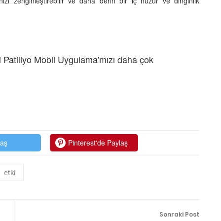
zi zenginleştirebilir ve daha derin bir iç huzur ve dinginlik
 Patiliyo Mobil Uygulama'mızı daha çok
laş
Pinterest'de Paylaş
etki
Sonraki Post