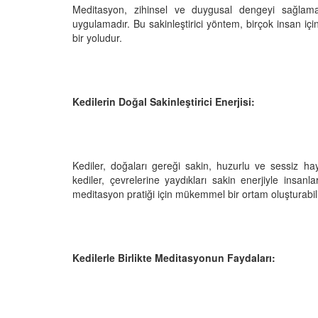
Meditasyon, zihinsel ve duygusal dengeyi sağlam
uygulamadır. Bu sakinleştirici yöntem, birçok insan içi
bir yoludur.
den Sahiplerine Ölü
Kedi Oyunları: "Evde K
tirir? Gerçek Şok
Oynayabileceğiniz 10 
Aktivite"
Kedilerin Doğal Sakinleştirici Enerjisi:
25
11.10.2025
h Olunca Gerçekten
Kedi Beslenmesi: "Çiğ
mu?
Kuru Mama mı? Artılar
Eksileri"
Kediler, doğaları gereği sakin, huzurlu ve sessiz h
25
kediler, çevrelerine yaydıkları sakin enerjiyle insanla
11.10.2025
meditasyon pratiği için mükemmel bir ortam oluşturabili
nin Genetik Sırrı:
Farklı Renk Gözleri
Kedi Psikolojisi: Kedile
Kaygısı ve Çözüm Yön
25
11.10.2025
Kedilerle Birlikte Meditasyonun Faydaları:
liği: Evde Kediler İçin
Kediler Zamanla Ned
 Yaygın Bitki
Mırlamaya Başladı? Ev
Bakış
25