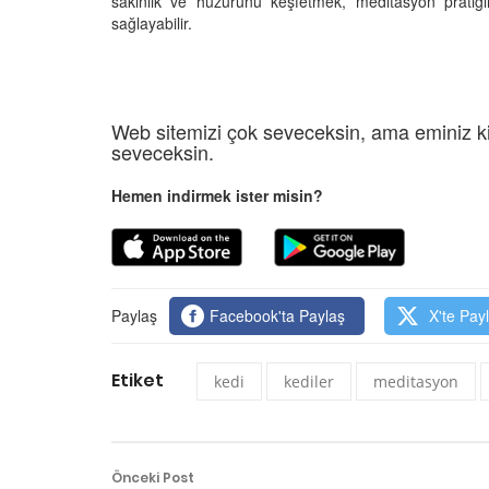
sakinlik ve huzurunu keşfetmek, meditasyon pratiğini
sağlayabilir.
Web sitemizi çok seveceksin, ama eminiz ki
seveceksin.
Hemen indirmek ister misin?
Paylaş
Facebook'ta Paylaş
X'te Pay
Etiket
kedi
kediler
meditasyon
Önceki Post