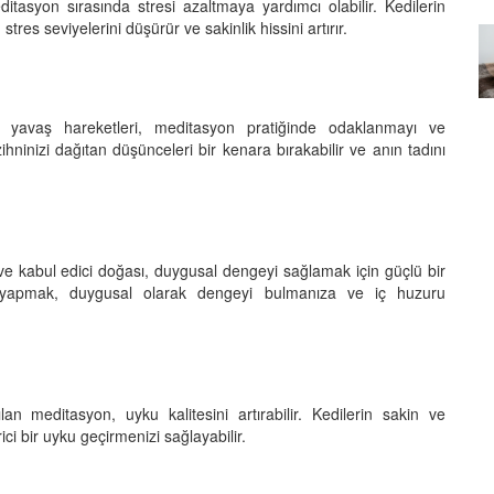
ditasyon sırasında stresi azaltmaya yardımcı olabilir. Kedilerin
res seviyelerini düşürür ve sakinlik hissini artırır.
Özel Bir Bağ: Tekir Kedilerle
emez"?
Kurulan Derin Dostlukların
el
Psikolojisi
15.09.2025
yavaş hareketleri, meditasyon pratiğinde odaklanmayı ve
 zihninizi dağıtan düşünceleri bir kenara bırakabilir ve anın tadını
e kabul edici doğası, duygusal dengeyi sağlamak için güçlü bir
on yapmak, duygusal olarak dengeyi bulmanıza ve iç huzuru
pılan meditasyon, uyku kalitesini artırabilir. Kedilerin sakin ve
ici bir uyku geçirmenizi sağlayabilir.