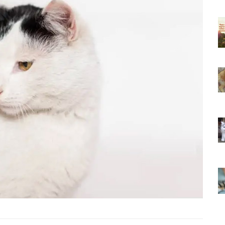
ıkarması
Tüm İnsanların Ders Çıkarması
ver Söz
Gereken 26 Hayvansever Söz
22.05.2020
 Neden
Anne Kedi Yavrusunu Neden
r?
Reddeder ve Terk Eder?
22.05.2020
 Tatlı 21
Evde Beslenebilecek En Tatlı 21
Küçük Kedi Cinsi
22.05.2020
asıl
Yavru Kedilerde Pire Nasıl
Temizlenir?
22.05.2020