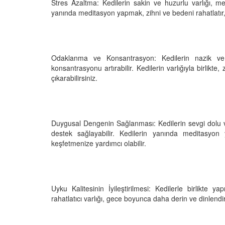
Stres Azaltma: Kedilerin sakin ve huzurlu varlığı, me
05.10.2025
yanında meditasyon yapmak, zihni ve bedeni rahatlatır, st
r'da Kedilerin Kutsal
ılardan Yasalara
Kediler Neden "Eğitil
Büyülü Dünyası
Vahşi Atalarına Bilims
Yolculuk
25
Odaklanma ve Konsantrasyon: Kedilerin nazik ve 
03.10.2025
konsantrasyonu artırabilir. Kedilerin varlığıyla birlikte,
çıkarabilirsiniz.
Duygusal Dengenin Sağlanması: Kedilerin sevgi dolu v
destek sağlayabilir. Kedilerin yanında meditasy
keşfetmenize yardımcı olabilir.
Uyku Kalitesinin İyileştirilmesi: Kedilerle birlikte ya
rahatlatıcı varlığı, gece boyunca daha derin ve dinlendir