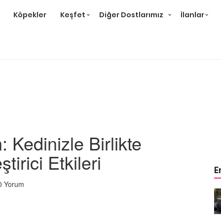
Köpekler
Keşfet
Diğer Dostlarımız
İlanlar
 Kedinizle Birlikte
irici Etkileri
E
0 Yorum
r ve
Gri Kedi Cinsleri: 14 Tür ve
Özellikleri
26.05.2020