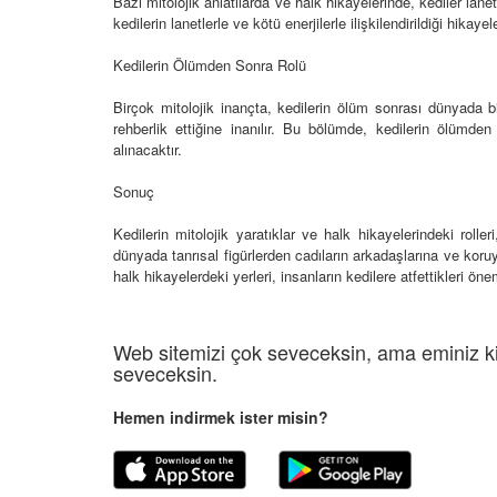
Bazı mitolojik anlatılarda ve halk hikayelerinde, kediler lan
05.10.2025
kedilerin lanetlerle ve kötü enerjilerle ilişkilendirildiği hikayel
r'da Kedilerin Kutsal
ılardan Yasalara
Kediler Neden "Eğitil
Kedilerin Ölümden Sonra Rolü
Büyülü Dünyası
Vahşi Atalarına Bilims
Yolculuk
Birçok mitolojik inançta, kedilerin ölüm sonrası dünyada bir
25
rehberlik ettiğine inanılır. Bu bölümde, kedilerin ölümden 
03.10.2025
alınacaktır.
Sonuç
Kedilerin mitolojik yaratıklar ve halk hikayelerindeki rolleri,
dünyada tanrısal figürlerden cadıların arkadaşlarına ve koruyu
halk hikayelerdeki yerleri, insanların kedilere atfettikleri 
Web sitemizi çok seveceksin, ama eminiz ki
seveceksin.
Hemen indirmek ister misin?