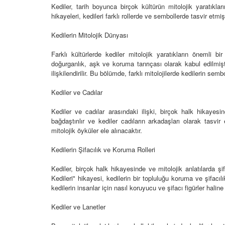
Kediler, tarih boyunca birçok kültürün mitolojik yaratıkla
hikayeleri, kedileri farklı rollerde ve sembollerde tasvir etmiş
Kedilerin Mitolojik Dünyası
den Sahiplerine Ölü
Kedi Oyunları: "Evde K
tirir? Gerçek Şok
Oynayabileceğiniz 10 
Farklı kültürlerde kediler mitolojik yaratıkların önemli bi
Aktivite"
doğurganlık, aşk ve koruma tanrıçası olarak kabul edilmişt
ilişkilendirilir. Bu bölümde, farklı mitolojilerde kedilerin sem
25
11.10.2025
Kediler ve Cadılar
h Olunca Gerçekten
Kedi Beslenmesi: "Çiğ
mu?
Kuru Mama mı? Artılar
Kediler ve cadılar arasındaki ilişki, birçok halk hikayesin
Eksileri"
bağdaştırılır ve kediler cadıların arkadaşları olarak tasvir 
25
mitolojik öyküler ele alınacaktır.
11.10.2025
nin Genetik Sırrı:
Kedilerin Şifacılık ve Koruma Rolleri
Farklı Renk Gözleri
Kedi Psikolojisi: Kedile
Kaygısı ve Çözüm Yön
Kediler, birçok halk hikayesinde ve mitolojik anlatılarda şi
25
11.10.2025
Kedileri" hikayesi, kedilerin bir topluluğu koruma ve şifacıl
kedilerin insanlar için nasıl koruyucu ve şifacı figürler haline
liği: Evde Kediler İçin
Kediler Zamanla Ned
 Yaygın Bitki
Mırlamaya Başladı? Ev
Kediler ve Lanetler
Bakış
25