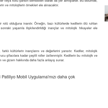
etler veya kötü şansın sembolleri olarak da yer almışlardır. Bu bölümde,
erin ve mitolojilerin örnekleri ele alınacaktır.
Özel Bir Bağ: Tekir Kedilerle
emez"?
Kurulan Derin Dostlukların
el
Psikolojisi
 rolü olduğuna inanılır. Örneğin, bazı kültürlerde kedilerin ölü ruhları
15.09.2025
sonraki yaşamla ilişkilendirildiği inançlar ve mitolojik hikayeler ele
 farklı kültürlerin inançlarını ve değerlerini yansıtır. Kediler, mitolojik
cu şifacılara kadar çeşitli roller üstlenmiştir. Kedilerin bu mitolojik ve
önem ve gizem hakkında daha fazla anlayış sunar.
 Patiliyo Mobil Uygulama'mızı daha çok