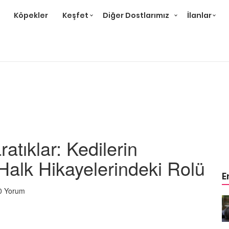
Köpekler
Keşfet
Diğer Dostlarımız
İlanlar
ratıklar: Kedilerin
Halk Hikayelerindeki Rolü
E
0 Yorum
r ve
Gri Kedi Cinsleri: 14 Tür ve
Özellikleri
26.05.2020