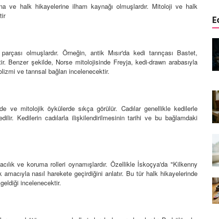
rına ve halk hikayelerine ilham kaynağı olmuşlardır. Mitoloji ve halk
tir
E
edinizle
Sarman Kediler Neden
Yaratıcı
“Yaramaz”? Kısa Bir Blog
r parçası olmuşlardır. Örneğin, antik Mısır'da kedi tanrıçası Bastet,
ir. Benzer şekilde, Norse mitolojisinde Freyja, kedi-drawn arabasıyla
25.09.2025
bolizmi ve tanrısal bağları incelenecektir.
Kediler Neden Dört Ayak
 Mama mı,
Üzerine Düşer? Evrimsel
ı ve
Adaptasyon
de ve mitolojik öykülerde sıkça görülür. Cadılar genellikle kedilerle
edilir. Kedilerin cadılarla ilişkilendirilmesinin tarihi ve bu bağlamdaki
22.09.2025
Kedilerin Bıyıkları Neden Bu
rde Ayrılık
Kadar Önemli? Evrimsel İşlevleri
temleri
22.09.2025
facılık ve koruma rolleri oynamışlardır. Özellikle İskoçya'da "Kilkenny
ık amacıyla nasıl harekete geçirdiğini anlatır. Bu tür halk hikayelerinde
Kışın Tekir Kedi Bakımı: Soğuk
 geldiği incelenecektir.
en
Havada Kediniz İçin 13 Önemli
rimsel Bir
İpucu
19.09.2025