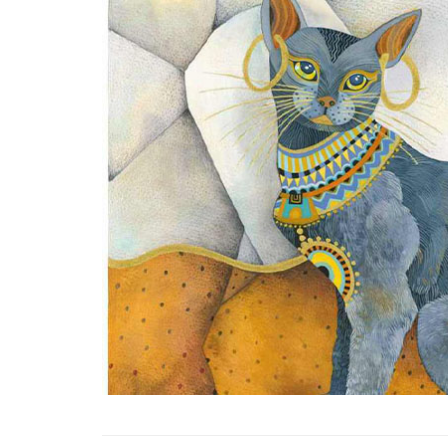
Tüm İnsanların Ders Ç
Gereken 26 Hayvanse
22.05.2020
Anne Kedi Yavrusunu
Reddeder ve Terk Ede
22.05.2020
Evde Beslenebilecek En
Küçük Kedi Cinsi
22.05.2020
Yavru Kedilerde Pire N
Temizlenir?
22.05.2020