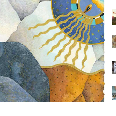
ıkarması
Tüm İnsanların Ders Çıkarması
ver Söz
Gereken 26 Hayvansever Söz
22.05.2020
 Neden
Anne Kedi Yavrusunu Neden
r?
Reddeder ve Terk Eder?
22.05.2020
 Tatlı 21
Evde Beslenebilecek En Tatlı 21
Küçük Kedi Cinsi
22.05.2020
asıl
Yavru Kedilerde Pire Nasıl
Temizlenir?
22.05.2020