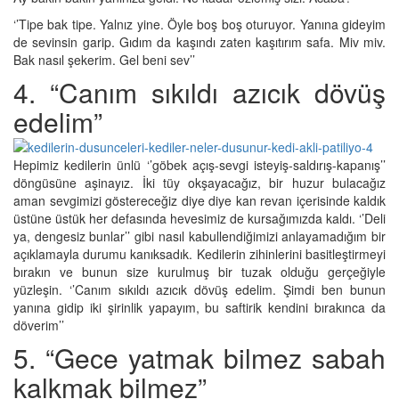
‘’Tipe bak tipe. Yalnız yine. Öyle boş boş oturuyor. Yanına gideyim
de sevinsin garip. Gıdım da kaşındı zaten kaşıtırım safa. Miv miv.
Bak nasıl şekerim. Gel beni sev’’
4. “Canım sıkıldı azıcık dövüş
edelim”
Hepimiz kedilerin ünlü ‘’göbek açış-sevgi isteyiş-saldırış-kapanış’’
döngüsüne aşinayız. İki tüy okşayacağız, bir huzur bulacağız
aman sevgimizi göstereceğiz diye diye kan revan içerisinde kaldık
üstüne üstük her defasında hevesimiz de kursağımızda kaldı. ‘’Deli
ya, dengesiz bunlar’’ gibi nasıl kabullendiğimizi anlayamadığım bir
açıklamayla durumu kanıksadık. Kedilerin zihinlerini basitleştirmeyi
bırakın ve bunun size kurulmuş bir tuzak olduğu gerçeğiyle
yüzleşin. ‘’Canım sıkıldı azıcık dövüş edelim. Şimdi ben bunun
yanına gidip iki şirinlik yapayım, bu saftirik kendini bırakınca da
döverim’’
5. “Gece yatmak bilmez sabah
kalkmak bilmez”