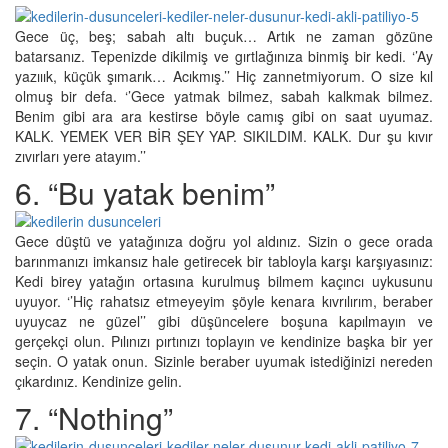
Gece üç, beş; sabah altı buçuk… Artık ne zaman gözüne
batarsanız. Tepenizde dikilmiş ve gırtlağınıza binmiş bir kedi. ‘’Ay
yazııık, küçük şımarık… Acıkmış.’’ Hiç zannetmiyorum. O size kıl
olmuş bir defa. ‘’Gece yatmak bilmez, sabah kalkmak bilmez.
Benim gibi ara ara kestirse böyle camış gibi on saat uyumaz.
KALK. YEMEK VER BİR ŞEY YAP. SIKILDIM. KALK. Dur şu kıvır
zıvırları yere atayım.’’
6. “Bu yatak benim”
Gece düştü ve yatağınıza doğru yol aldınız. Sizin o gece orada
barınmanızı imkansız hale getirecek bir tabloyla karşı karşıyasınız:
Kedi birey yatağın ortasına kurulmuş bilmem kaçıncı uykusunu
uyuyor. ‘’Hiç rahatsız etmeyeyim şöyle kenara kıvrılırım, beraber
uyuycaz ne güzel’’ gibi düşüncelere boşuna kapılmayın ve
gerçekçi olun. Pılınızı pırtınızı toplayın ve kendinize başka bir yer
seçin. O yatak onun. Sizinle beraber uyumak istediğinizi nereden
çıkardınız. Kendinize gelin.
7. “Nothing”