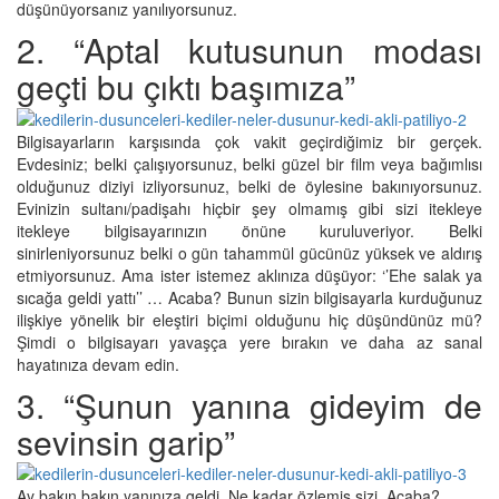
düşünüyorsanız yanılıyorsunuz.
2. “Aptal kutusunun modası
geçti bu çıktı başımıza”
Bilgisayarların karşısında çok vakit geçirdiğimiz bir gerçek.
Evdesiniz; belki çalışıyorsunuz, belki güzel bir film veya bağımlısı
olduğunuz diziyi izliyorsunuz, belki de öylesine bakınıyorsunuz.
Evinizin sultanı/padişahı hiçbir şey olmamış gibi sizi itekleye
itekleye bilgisayarınızın önüne kuruluveriyor. Belki
sinirleniyorsunuz belki o gün tahammül gücünüz yüksek ve aldırış
etmiyorsunuz. Ama ister istemez aklınıza düşüyor: ‘’Ehe salak ya
sıcağa geldi yattı’’ … Acaba? Bunun sizin bilgisayarla kurduğunuz
ilişkiye yönelik bir eleştiri biçimi olduğunu hiç düşündünüz mü?
Şimdi o bilgisayarı yavaşça yere bırakın ve daha az sanal
hayatınıza devam edin.
3. “Şunun yanına gideyim de
sevinsin garip”
Ay bakın bakın yanınıza geldi. Ne kadar özlemiş sizi. Acaba?