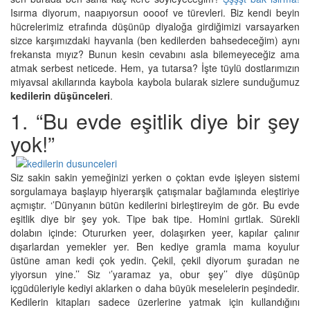
Isırma diyorum, naapıyorsun oooof ve türevleri. Biz kendi beyin
hücrelerimiz etrafında düşünüp diyaloğa girdiğimizi varsayarken
sizce karşımızdaki hayvanla (ben kedilerden bahsedeceğim) aynı
frekansta mıyız? Bunun kesin cevabını asla bilemeyeceğiz ama
atmak serbest neticede. Hem, ya tutarsa? İşte tüylü dostlarımızın
miyavsal akıllarında kaybola kaybola bularak sizlere sunduğumuz
kedilerin düşünceleri
.
1. “Bu evde eşitlik diye bir şey
yok!”
Siz sakin sakin yemeğinizi yerken o çoktan evde işleyen sistemi
sorgulamaya başlayıp hiyerarşik çatışmalar bağlamında eleştiriye
açmıştır. ‘’Dünyanın bütün kedilerini birleştireyim de gör. Bu evde
eşitlik diye bir şey yok. Tipe bak tipe. Homini gırtlak. Sürekli
dolabın içinde: Otururken yeer, dolaşırken yeer, kapılar çalınır
dışarlardan yemekler yer. Ben kediye gramla mama koyulur
üstüne aman kedi çok yedin. Çekil, çekil diyorum şuradan ne
yiyorsun yine.’’ Siz ‘’yaramaz ya, obur şey’’ diye düşünüp
içgüdüleriyle kediyi aklarken o daha büyük meselelerin peşindedir.
Kedilerin kitapları sadece üzerlerine yatmak için kullandığını