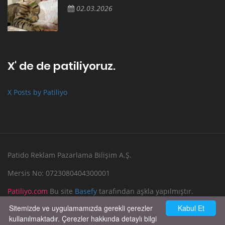
02.03.2026
X' de de patiliyoruz.
X Posts by Patiliyo
Patido Reklam Pazarlama Bilişim A.Ş.
Mersis No: 0723080404300001
Patiliyo.com
Bu site
Basefy
tarafından aşkla yapılmıştır.
Sitemizde ve uygulamamızda gerekli çerezler
Kabul Et
Reklam Verin
Bize Yazın
kullanılmaktadır. Çerezler hakkında detaylı bilgi