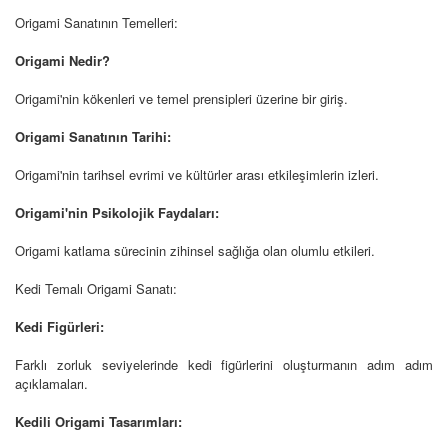
Origami Sanatının Temelleri:
Origami Nedir?
Origami'nin kökenleri ve temel prensipleri üzerine bir giriş.
Origami Sanatının Tarihi:
Origami'nin tarihsel evrimi ve kültürler arası etkileşimlerin izleri.
Origami'nin Psikolojik Faydaları:
Origami katlama sürecinin zihinsel sağlığa olan olumlu etkileri.
Kedi Temalı Origami Sanatı:
Kedi Figürleri:
Farklı zorluk seviyelerinde kedi figürlerini oluşturmanın adım adım
açıklamaları.
Kedili Origami Tasarımları: