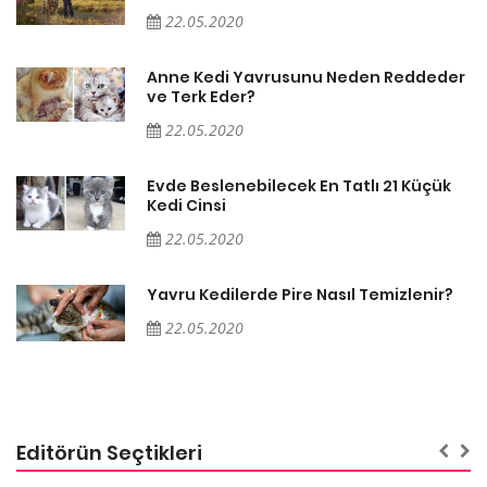
22.05.2020
er
Anne Kedi Yavrusunu Neden Reddeder
ve Terk Eder?
22.05.2020
Evde Beslenebilecek En Tatlı 21 Küçük
Kedi Cinsi
22.05.2020
Yavru Kedilerde Pire Nasıl Temizlenir?
22.05.2020
Editörün Seçtikleri