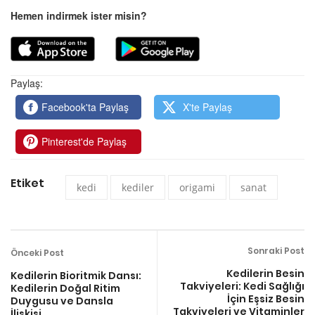
Hemen indirmek ister misin?
Paylaş:
Facebook'ta Paylaş
X'te Paylaş
Pinterest'de Paylaş
Etiket
kedi
kediler
origami
sanat
Sonraki Post
Önceki Post
Kedilerin Besin
Kedilerin Bioritmik Dansı:
Takviyeleri: Kedi Sağlığı
Kedilerin Doğal Ritim
İçin Eşsiz Besin
Duygusu ve Dansla
Takviyeleri ve Vitaminler
İlişkisi