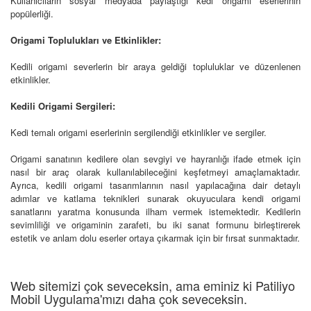
Kullanıcıların sosyal medyada paylaştığı kedi origami eserlerinin
popülerliği.
Origami Toplulukları ve Etkinlikler:
Kedili origami severlerin bir araya geldiği topluluklar ve düzenlenen
etkinlikler.
Kedili Origami Sergileri:
Kedi temalı origami eserlerinin sergilendiği etkinlikler ve sergiler.
Origami sanatının kedilere olan sevgiyi ve hayranlığı ifade etmek için
nasıl bir araç olarak kullanılabileceğini keşfetmeyi amaçlamaktadır.
Ayrıca, kedili origami tasarımlarının nasıl yapılacağına dair detaylı
adımlar ve katlama teknikleri sunarak okuyuculara kendi origami
sanatlarını yaratma konusunda ilham vermek istemektedir. Kedilerin
sevimliliği ve origaminin zarafeti, bu iki sanat formunu birleştirerek
estetik ve anlam dolu eserler ortaya çıkarmak için bir fırsat sunmaktadır.
Web sitemizi çok seveceksin, ama eminiz ki Patiliyo
Mobil Uygulama'mızı daha çok seveceksin.