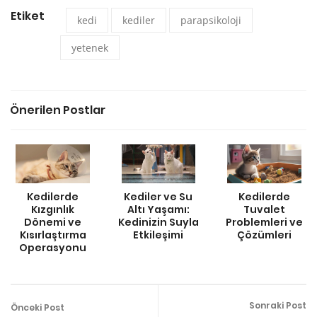
Etiket
kedi
kediler
parapsikoloji
yetenek
Önerilen Postlar
Kedilerde
Kediler ve Su
Kedilerde
Kızgınlık
Altı Yaşamı:
Tuvalet
Dönemi ve
Kedinizin Suyla
Problemleri ve
Kısırlaştırma
Etkileşimi
Çözümleri
Operasyonu
Sonraki Post
Önceki Post