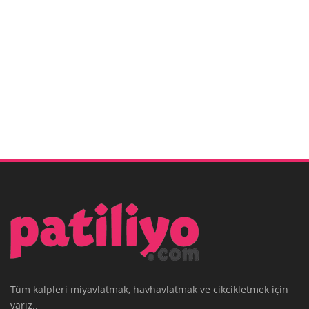
Tüm kalpleri miyavlatmak, havhavlatmak ve cikcikletmek için
varız..