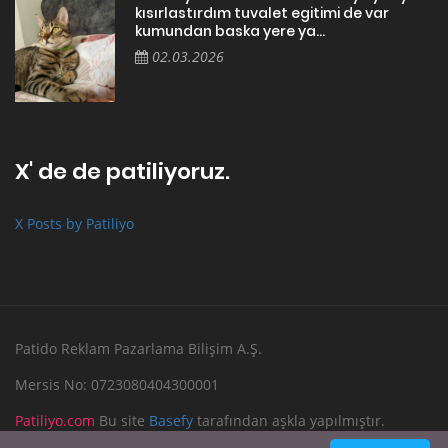
kısırlastırdım tuvalet egitimi de var
kumundan baska yere ya...
02.03.2026
X' de de patiliyoruz.
X Posts by Patiliyo
Patido Reklam Pazarlama Bilişim A.Ş.
Mersis No: 0723080404300001
Patiliyo.com
Bu site
Basefy
tarafından aşkla yapılmıştır.