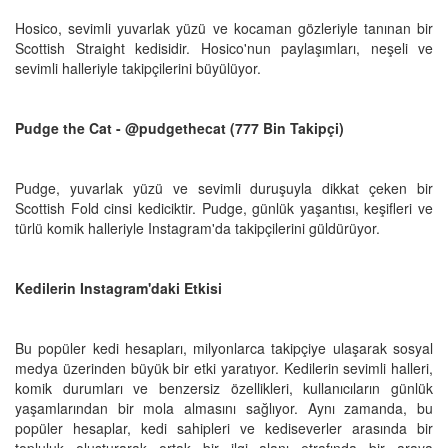
Hosico, sevimli yuvarlak yüzü ve kocaman gözleriyle tanınan bir
Scottish Straight kedisidir. Hosico'nun paylaşımları, neşeli ve
sevimli halleriyle takipçilerini büyülüyor.
Pudge the Cat - @pudgethecat (777 Bin Takipçi)
Pudge, yuvarlak yüzü ve sevimli duruşuyla dikkat çeken bir
Scottish Fold cinsi kediciktir. Pudge, günlük yaşantısı, keşifleri ve
türlü komik halleriyle Instagram'da takipçilerini güldürüyor.
Kedilerin Instagram'daki Etkisi
Bu popüler kedi hesapları, milyonlarca takipçiye ulaşarak sosyal
medya üzerinden büyük bir etki yaratıyor. Kedilerin sevimli halleri,
komik durumları ve benzersiz özellikleri, kullanıcıların günlük
yaşamlarından bir mola almasını sağlıyor. Aynı zamanda, bu
popüler hesaplar, kedi sahipleri ve kediseverler arasında bir
topluluk oluşturarak ortak bir ilgi alanı etrafında bir araya