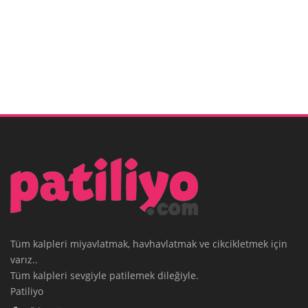
Tüm kalpleri miyavlatmak, havhavlatmak ve cikcikletmek için
varız..
Tüm kalpleri sevgiyle patilemek dileğiyle.
Patiliyo