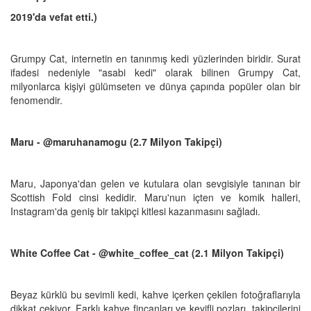
2019'da vefat etti.)
Grumpy Cat, internetin en tanınmış kedi yüzlerinden biridir. Surat
ifadesi nedeniyle "asabi kedi" olarak bilinen Grumpy Cat,
milyonlarca kişiyi gülümseten ve dünya çapında popüler olan bir
fenomendir.
Maru - @maruhanamogu (2.7 Milyon Takipçi)
Maru, Japonya'dan gelen ve kutulara olan sevgisiyle tanınan bir
Scottish Fold cinsi kedidir. Maru'nun içten ve komik halleri,
Instagram'da geniş bir takipçi kitlesi kazanmasını sağladı.
White Coffee Cat - @white_coffee_cat (2.1 Milyon Takipçi)
Beyaz kürklü bu sevimli kedi, kahve içerken çekilen fotoğraflarıyla
dikkat çekiyor. Farklı kahve fincanları ve keyifli pozları, takipçilerini