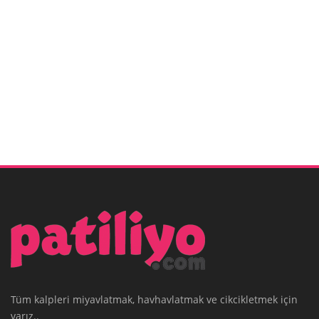
Tüm kalpleri miyavlatmak, havhavlatmak ve cikcikletmek için
varız..