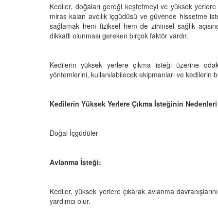
Kediler, doğaları gereği keşfetmeyi ve yüksek yerlere 
miras kalan avcılık içgüdüsü ve güvende hissetme isteği
sağlamak hem fiziksel hem de zihinsel sağlık açısın
dikkatli olunması gereken birçok faktör vardır.
den Sahiplerine Ölü
Kedi Oyunları: "Evde K
tirir? Gerçek Şok
Oynayabileceğiniz 10 
Aktivite"
Kedilerin yüksek yerlere çıkma isteği üzerine odak
yöntemlerini, kullanılabilecek ekipmanları ve kedilerin bu
25
11.10.2025
h Olunca Gerçekten
Kedi Beslenmesi: "Çiğ
mu?
Kuru Mama mı? Artılar
Kedilerin Yüksek Yerlere Çıkma İsteğinin Nedenleri
Eksileri"
25
11.10.2025
Doğal İçgüdüler
nin Genetik Sırrı:
Farklı Renk Gözleri
Kedi Psikolojisi: Kedile
Kaygısı ve Çözüm Yön
Avlanma İsteği:
25
11.10.2025
liği: Evde Kediler İçin
Kediler Zamanla Ned
Kediler, yüksek yerlere çıkarak avlanma davranışlarını
 Yaygın Bitki
Mırlamaya Başladı? Ev
yardımcı olur.
Bakış
25