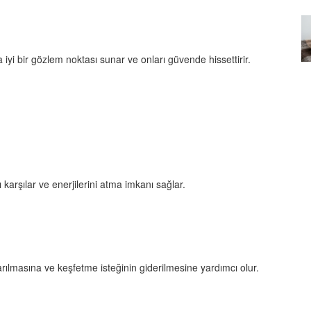
Özel Bir Bağ: Tekir Kedilerle
emez"?
Kurulan Derin Dostlukların
el
Psikolojisi
 iyi bir gözlem noktası sunar ve onları güvende hissettirir.
15.09.2025
ı karşılar ve enerjilerini atma imkanı sağlar.
rılmasına ve keşfetme isteğinin giderilmesine yardımcı olur.