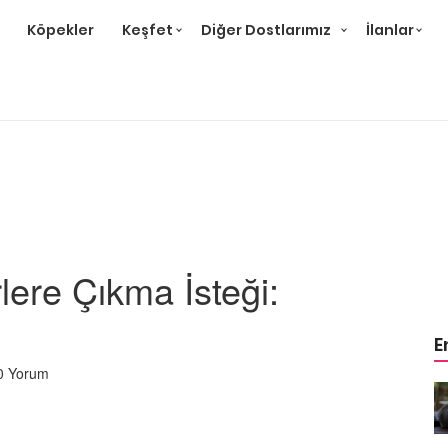
Köpekler
Keşfet
Diğer Dostlarımız
İlanlar
lere Çıkma İsteği:
ı
E
0 Yorum
r ve
Gri Kedi Cinsleri: 14 Tür ve
Özellikleri
26.05.2020