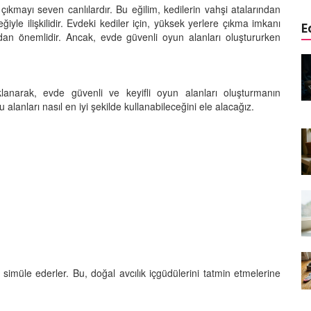
çıkmayı seven canlılardır. Bu eğilim, kedilerin vahşi atalarından
yle ilişkilidir. Evdeki kediler için, yüksek yerlere çıkma imkanı
E
dan önemlidir. Ancak, evde güvenli oyun alanları oluştururken
edinizle
Sarman Kediler Neden
Yaratıcı
“Yaramaz”? Kısa Bir Blog
lanarak, evde güvenli ve keyifli oyun alanları oluşturmanın
25.09.2025
 alanları nasıl en iyi şekilde kullanabileceğini ele alacağız.
Kediler Neden Dört Ayak
 Mama mı,
Üzerine Düşer? Evrimsel
ı ve
Adaptasyon
22.09.2025
Kedilerin Bıyıkları Neden Bu
rde Ayrılık
Kadar Önemli? Evrimsel İşlevleri
temleri
22.09.2025
Kışın Tekir Kedi Bakımı: Soğuk
en
Havada Kediniz İçin 13 Önemli
 simüle ederler. Bu, doğal avcılık içgüdülerini tatmin etmelerine
rimsel Bir
İpucu
19.09.2025