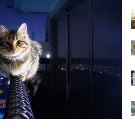
ıkarması
Tüm İnsanların Ders Çıkarması
ver Söz
Gereken 26 Hayvansever Söz
22.05.2020
 Neden
Anne Kedi Yavrusunu Neden
r?
Reddeder ve Terk Eder?
22.05.2020
 Tatlı 21
Evde Beslenebilecek En Tatlı 21
Küçük Kedi Cinsi
22.05.2020
asıl
Yavru Kedilerde Pire Nasıl
Temizlenir?
22.05.2020