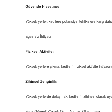
05.10.2025
Güvende Hissetme:
r'da Kedilerin Kutsal
ılardan Yasalara
Kediler Neden "Eğitil
Büyülü Dünyası
Vahşi Atalarına Bilims
Yüksek yerler, kedilere potansiyel tehlikelere karşı daha
Yolculuk
25
03.10.2025
Egzersiz İhtiyacı
Fiziksel Aktivite:
Yüksek yerlere çıkma, kedilerin fiziksel aktivite ihtiyacın
Zihinsel Zenginlik:
Yüksek yerlerde dolaşmak, kedilerin zihinsel olarak uya
Evde Güvenli Yüksek Oyun Alanları Oluşturmak