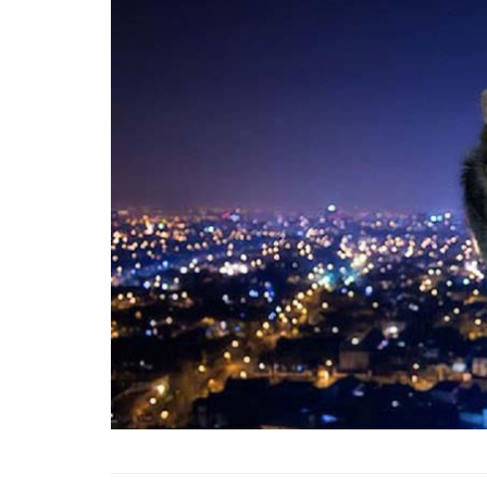
Tüm İnsanların Ders Ç
Gereken 26 Hayvanse
22.05.2020
Anne Kedi Yavrusunu
Reddeder ve Terk Ede
22.05.2020
Evde Beslenebilecek En
Küçük Kedi Cinsi
22.05.2020
Yavru Kedilerde Pire N
Temizlenir?
22.05.2020