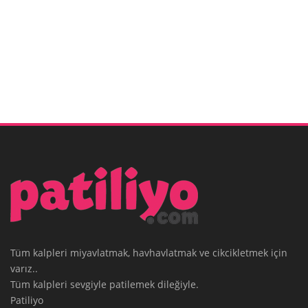
Tüm kalpleri miyavlatmak, havhavlatmak ve cikcikletmek için
varız..
Tüm kalpleri sevgiyle patilemek dileğiyle.
Patiliyo