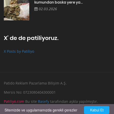
kumundan baska yere ya...
02.03.2026
X' de de patiliyoruz.
X Posts by Patiliyo
Patido Reklam Pazarlama Bilişim A.Ş.
Mersis No: 0723080404300001
Patiliyo.com
Bu site
Basefy
tarafından aşkla yapılmıştır.
Sitemizde ve uygulamamızda gerekli çerezler
Kabul Et
Reklam Verin
Bize Yazın