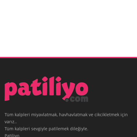
Tüm kalpleri miyavlatmak, havhavlatmak ve cikcikletmek için
varız..
Tüm kalpleri sevgiyle patilemek dileğiyle.
Patiliyo