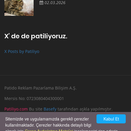
02.03.2026
X' de de patiliyoruz.
X Posts by Patiliyo
Patido Reklam Pazarlama Bilişim A.Ş.
Mersis No: 0723080404300001
Patiliyo.com
Bu site
Basefy
tarafından aşkla yapılmıştır.
Sitemizde ve uygulamamızda gerekli çerezler
Kabul Et
Reklam Verin
Bize Yazın
kullanılmaktadır. Çerezler hakkında detaylı bilgi