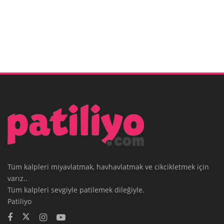
Tüm kalpleri miyavlatmak, havhavlatmak ve cikcikletmek için
varız..
Tüm kalpleri sevgiyle patilemek dileğiyle.
Patiliyo