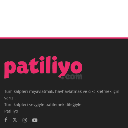
Tüm kalpleri miyavlatmak, havhavlatmak ve cikcikletmek için
varız..
Tüm kalpleri sevgiyle patilemek dileğiyle.
Patiliyo