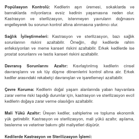
Popülasyon Kontrolü:
Kedilerin aşırı üremesi, sokaklarda ve
barınaklarda milyonlarca evsiz kedinin yaşamasına neden olur.
Kastrasyon ve sterilizasyon, istenmeyen yavruların doğmasını
engelleyerek bu sorunun kontrol altına alınmasına yardımcı olur.
Sağlık İyileştirmeleri:
Kastrasyon ve sterilizasyon, bazı sağlık
sorunlarının riskini azaltabilir. Örneğin, dişi kedilerde rahim
enfeksiyonları ve meme kanseri riskini azaltabilir. Erkek kedilerde ise
prostat sorunlarını ve testis kanseri riskini azaltabilir.
Davranış Sorunlarını Azaltır:
Kısırlaştırılmış kedilerin cinsel
davranışlarını ve sık tüy düşme dönemlerini kontrol altına alır. Erkek
kediler arasındaki rekabetçi davranışları ve işaretlemeyi azaltabilir.
Çevre Koruma:
Kedilerin doğal yaşam alanlarında yaban hayvanlara
zarar verme riski taşıdığı durumlar için, kastrasyon ve sterilizasyon evcil
kedilerin doğaya zarar verme olasılığını azaltabilir.
Mali Yükü Azaltır:
Üreyen kediler, sahiplerine ve topluma ekonomik
yük getirebilir. Kastrasyon ve sterilizasyon, mali yükü azaltır, aşılama,
beslenme ve veteriner bakımı gibi maliyetleri düşürür.
Kedilerde Kastrasyon ve Sterilizasyon İşlemi: