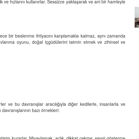
ik ve hızlarını kullanırlar. Sessizce yaklaşarak ve ani bir hamleyle
Özel Bir Bağ: Tekir Kedilerle
emez"?
Kurulan Derin Dostlukların
el
Psikolojisi
15.09.2025
dece bir beslenme ihtiyacını karşılamakla kalmaz, aynı zamanda
avlanma oyunu, doğal içgüdülerini tatmin etmek ve zihinsel ve
erler ve bu davranışlar aracılığıyla diğer kedilerle, insanlarla ve
m davranışlarının bazı örnekleri:
letişim kurarlar. Miyavlamak, açlık, dikkat çekme, sevgi gösterme