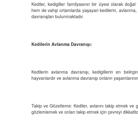
Kediler, kedigiller familyasının bir üyesi olarak doğa
hem de vahşi ortamlarda yaşayan kedilerin, avlanma, i
davranışları bulunmaktadır.
den Sahiplerine Ölü
Kedi Oyunları: "Evde K
tirir? Gerçek Şok
Oynayabileceğiniz 10 
Aktivite"
Kedilerin Avlanma Davranışı:
25
11.10.2025
h Olunca Gerçekten
Kedi Beslenmesi: "Çiğ
mu?
Kuru Mama mı? Artılar
Eksileri"
Kedilerin avlanma davranışı, kedigillerin en belirgin
25
hayvanlardır ve avlanma davranışı onların yaşamlarının 
11.10.2025
nin Genetik Sırrı:
Farklı Renk Gözleri
Kedi Psikolojisi: Kedile
Kaygısı ve Çözüm Yön
Takip ve Gözetleme: Kediler, avlarını takip etmek ve gö
25
11.10.2025
gözlemlemek ve onları takip etmek için çevreyi dikkatlice
liği: Evde Kediler İçin
Kediler Zamanla Ned
 Yaygın Bitki
Mırlamaya Başladı? Ev
Bakış
25