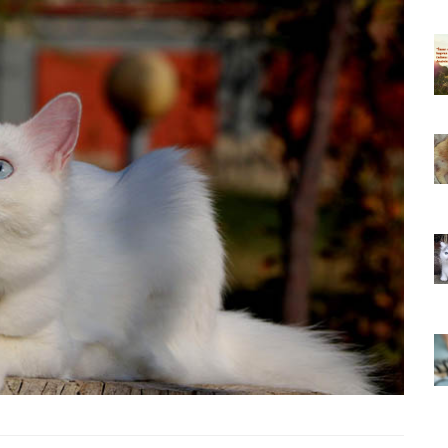
ıkarması
Tüm İnsanların Ders Çıkarması
ver Söz
Gereken 26 Hayvansever Söz
22.05.2020
 Neden
Anne Kedi Yavrusunu Neden
r?
Reddeder ve Terk Eder?
22.05.2020
 Tatlı 21
Evde Beslenebilecek En Tatlı 21
Küçük Kedi Cinsi
22.05.2020
asıl
Yavru Kedilerde Pire Nasıl
Temizlenir?
22.05.2020