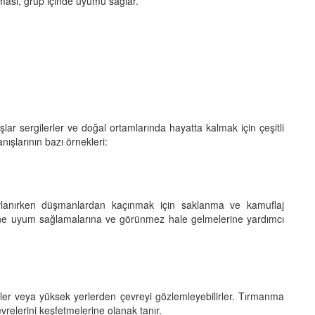
lması, grup içinde uyumu sağlar.
şlar sergilerler ve doğal ortamlarında hayatta kalmak için çeşitli
anışlarının bazı örnekleri:
vlanırken düşmanlardan kaçınmak için saklanma ve kamuflaj
elerine uyum sağlamalarına ve görünmez hale gelmelerine yardımcı
rler veya yüksek yerlerden çevreyi gözlemleyebilirler. Tırmanma
çevrelerini keşfetmelerine olanak tanır.