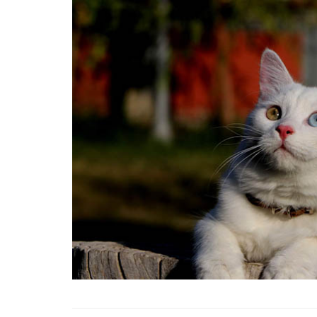
Tüm İnsanların Ders Ç
Gereken 26 Hayvanse
22.05.2020
Anne Kedi Yavrusunu
Reddeder ve Terk Ede
22.05.2020
Evde Beslenebilecek En
Küçük Kedi Cinsi
22.05.2020
Yavru Kedilerde Pire N
Temizlenir?
22.05.2020