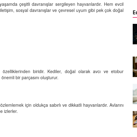
l yaşamda çeşitli davranışlar sergileyen hayvanlardır. Hem evcil
letişim, sosyal davranışlar ve çevresel uyum gibi pek çok doğal
E
edinizle
Sarman Kediler Neden
Yaratıcı
“Yaramaz”? Kısa Bir Blog
25.09.2025
Kediler Neden Dört Ayak
 Mama mı,
Üzerine Düşer? Evrimsel
ı ve
Adaptasyon
 özelliklerinden biridir. Kediler, doğal olarak avcı ve etobur
22.09.2025
önemli bir parçasını oluşturur.
Kedilerin Bıyıkları Neden Bu
rde Ayrılık
Kadar Önemli? Evrimsel İşlevleri
temleri
22.09.2025
zlemlemek için oldukça sabırlı ve dikkatli hayvanlardır. Avlarını
 izlerler.
Kışın Tekir Kedi Bakımı: Soğuk
en
Havada Kediniz İçin 13 Önemli
rimsel Bir
İpucu
19.09.2025