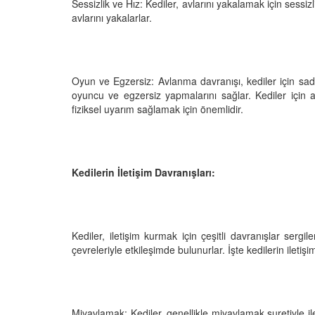
Sessizlik ve Hız: Kediler, avlarını yakalamak için sessizl
05.10.2025
avlarını yakalarlar.
r'da Kedilerin Kutsal
ılardan Yasalara
Kediler Neden "Eğitil
Büyülü Dünyası
Vahşi Atalarına Bilims
Yolculuk
25
Oyun ve Egzersiz: Avlanma davranışı, kediler için sa
03.10.2025
oyuncu ve egzersiz yapmalarını sağlar. Kediler için 
fiziksel uyarım sağlamak için önemlidir.
Kedilerin İletişim Davranışları:
Kediler, iletişim kurmak için çeşitli davranışlar sergil
çevreleriyle etkileşimde bulunurlar. İşte kedilerin iletişi
Miyavlamak: Kediler, genellikle miyavlamak suretiyle i