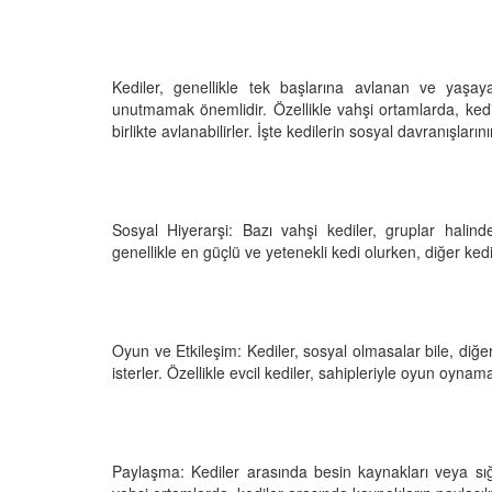
Kediler, genellikle tek başlarına avlanan ve yaşay
unutmamak önemlidir. Özellikle vahşi ortamlarda, kedi
birlikte avlanabilirler. İşte kedilerin sosyal davranışların
Sosyal Hiyerarşi: Bazı vahşi kediler, gruplar halinde
genellikle en güçlü ve yetenekli kedi olurken, diğer kedile
Oyun ve Etkileşim: Kediler, sosyal olmasalar bile, di
isterler. Özellikle evcil kediler, sahipleriyle oyun oyn
Paylaşma: Kediler arasında besin kaynakları veya sığı