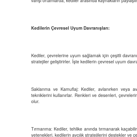
vahşi ortamlarda, kediler arasında kaynakların paylaşı
Kedilerin Çevresel Uyum Davranışları:
Kediler, çevrelerine uyum sağlamak için çeşitli davranı
stratejiler geliştirirler. İşte kedilerin çevresel uyum davr
Saklanma ve Kamuflaj: Kediler, avlanırken veya a
tekniklerini kullanırlar. Renkleri ve desenleri, çevr
olur.
Tırmanma: Kediler, tehlike anında tırmanarak kaçabili
yetenekleri, kedilerin avcılık stratejilerini destekler ve 