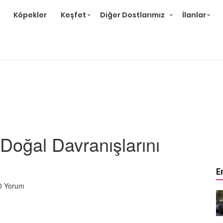
Köpekler
Keşfet
Diğer Dostlarımız
İlanlar
 Doğal Davranışlarını
E
0 Yorum
r ve
Gri Kedi Cinsleri: 14 Tür ve
Özellikleri
26.05.2020