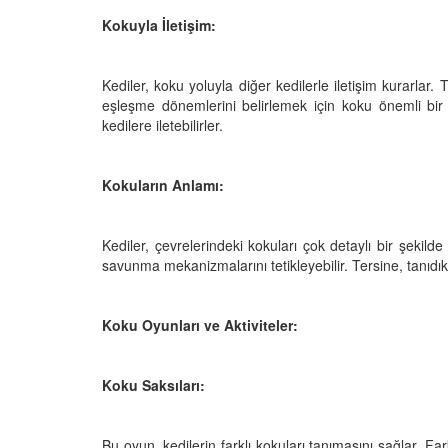
05.10.2025
Kokuyla İletişim:
r'da Kedilerin Kutsal
ılardan Yasalara
Kediler Neden "Eğitil
Büyülü Dünyası
Vahşi Atalarına Bilims
Kediler, koku yoluyla diğer kedilerle iletişim kurarlar.
Yolculuk
25
eşleşme dönemlerini belirlemek için koku önemli bir 
03.10.2025
kedilere iletebilirler.
Kokuların Anlamı:
Kediler, çevrelerindeki kokuları çok detaylı bir şekilde 
savunma mekanizmalarını tetikleyebilir. Tersine, tanıdık
Koku Oyunları ve Aktiviteler:
Koku Saksıları:
Bu oyun, kedilerin farklı kokuları tanımasını sağlar. Far