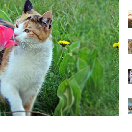
ıkarması
Tüm İnsanların Ders Çıkarması
ver Söz
Gereken 26 Hayvansever Söz
22.05.2020
 Neden
Anne Kedi Yavrusunu Neden
r?
Reddeder ve Terk Eder?
22.05.2020
 Tatlı 21
Evde Beslenebilecek En Tatlı 21
Küçük Kedi Cinsi
22.05.2020
asıl
Yavru Kedilerde Pire Nasıl
Temizlenir?
22.05.2020