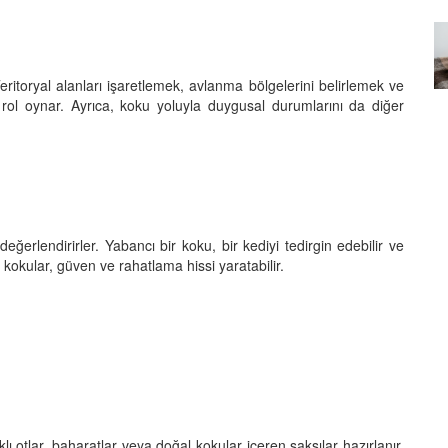
Özel Bir Bağ: Tekir Kedilerle
emez"?
Kurulan Derin Dostlukların
el
Psikolojisi
 Teritoryal alanları işaretlemek, avlanma bölgelerini belirlemek ve
15.09.2025
rol oynar. Ayrıca, koku yoluyla duygusal durumlarını da diğer
değerlendirirler. Yabancı bir koku, bir kediyi tedirgin edebilir ve
 kokular, güven ve rahatlama hissi yaratabilir.
klı otlar, baharatlar veya doğal kokular içeren saksılar hazırlanır.