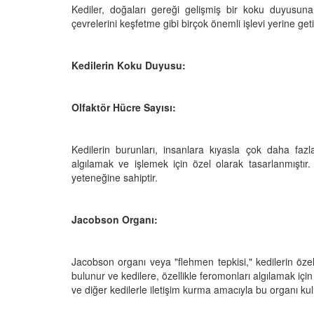
Kediler, doğaları gereği gelişmiş bir koku duyusuna
çevrelerini keşfetme gibi birçok önemli işlevi yerine get
den Sahiplerine Ölü
Kedi Oyunları: "Evde K
Kedilerin Koku Duyusu:
tirir? Gerçek Şok
Oynayabileceğiniz 10 
Aktivite"
Olfaktör Hücre Sayısı:
25
11.10.2025
h Olunca Gerçekten
Kedi Beslenmesi: "Çiğ
mu?
Kuru Mama mı? Artılar
Kedilerin burunları, insanlara kıyasla çok daha fazla
Eksileri"
algılamak ve işlemek için özel olarak tasarlanmıştır.
25
yeteneğine sahiptir.
11.10.2025
nin Genetik Sırrı:
Farklı Renk Gözleri
Kedi Psikolojisi: Kedile
Jacobson Organı:
Kaygısı ve Çözüm Yön
25
11.10.2025
Jacobson organı veya "flehmen tepkisi," kedilerin öze
liği: Evde Kediler İçin
Kediler Zamanla Ned
bulunur ve kedilere, özellikle feromonları algılamak için
 Yaygın Bitki
Mırlamaya Başladı? Ev
ve diğer kedilerle iletişim kurma amacıyla bu organı kull
Bakış
25