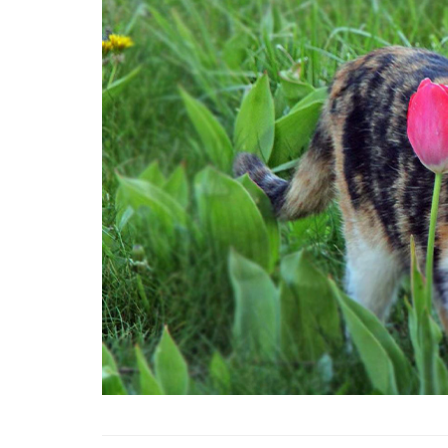
Tüm İnsanların Ders Ç
Gereken 26 Hayvanse
22.05.2020
Anne Kedi Yavrusunu
Reddeder ve Terk Ede
22.05.2020
Evde Beslenebilecek En
Küçük Kedi Cinsi
22.05.2020
Yavru Kedilerde Pire N
Temizlenir?
22.05.2020