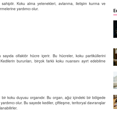
 sahiptir. Koku alma yetenekleri, avlanma, iletişim kurma ve
irmelerine yardımcı olur.
E
edinizle
Sarman Kediler Neden
Yaratıcı
“Yaramaz”? Kısa Bir Blog
25.09.2025
Kediler Neden Dört Ayak
 Mama mı,
Üzerine Düşer? Evrimsel
ı ve
Adaptasyon
 sayıda olfaktör hücre içerir. Bu hücreler, koku partiküllerini
 Kedilerin burunları, birçok farklı koku nuansını ayırt edebilme
22.09.2025
Kedilerin Bıyıkları Neden Bu
rde Ayrılık
Kadar Önemli? Evrimsel İşlevleri
temleri
22.09.2025
Kışın Tekir Kedi Bakımı: Soğuk
l bir koku duyusu organıdır. Bu organ, ağız içindeki bir bölgede
en
Havada Kediniz İçin 13 Önemli
 yardımcı olur. Bu sayede kediler, çiftleşme, teritoryal davranışlar
rimsel Bir
İpucu
anabilirler.
19.09.2025