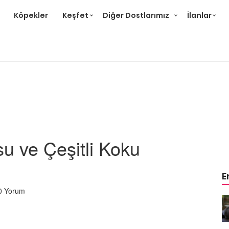
Köpekler
Keşfet
Diğer Dostlarımız
İlanlar
u ve Çeşitli Koku
E
0 Yorum
r ve
Gri Kedi Cinsleri: 14 Tür ve
Özellikleri
26.05.2020