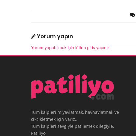
Yorum yapın
Yorum yapabilmek için lütfen giriş yapınız.
Tüm kalpleri miyavlatmak, havhavlatmak ve
cikcikletmek için varız..
Tüm kalpleri sevgiyle patilemek dileğiyle.
Patiliyo