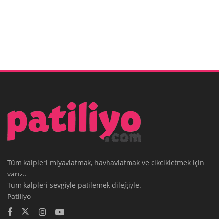
Tüm kalpleri miyavlatmak, havhavlatmak ve cikcikletmek için
varız..
Tüm kalpleri sevgiyle patilemek dileğiyle.
Patiliyo