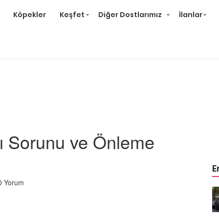
Köpekler
Keşfet
Diğer Dostlarımız
İlanlar
ı Sorunu ve Önleme
E
0 Yorum
r ve
Gri Kedi Cinsleri: 14 Tür ve
Özellikleri
26.05.2020