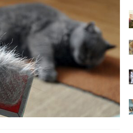
ıkarması
Tüm İnsanların Ders Çıkarması
ver Söz
Gereken 26 Hayvansever Söz
22.05.2020
 Neden
Anne Kedi Yavrusunu Neden
r?
Reddeder ve Terk Eder?
22.05.2020
 Tatlı 21
Evde Beslenebilecek En Tatlı 21
Küçük Kedi Cinsi
22.05.2020
asıl
Yavru Kedilerde Pire Nasıl
Temizlenir?
22.05.2020