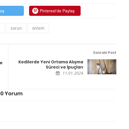
laş
Pinterest'de Paylaş
ı
sorun
önlem
Sonraki Post
Kedilerde Yeni Ortama Alışma
ve
Süreci ve İpuçları
11.01.2024
0 Yorum