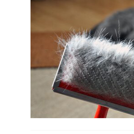
Tüm İnsanların Ders Ç
Gereken 26 Hayvanse
22.05.2020
Anne Kedi Yavrusunu
Reddeder ve Terk Ede
22.05.2020
Evde Beslenebilecek En
Küçük Kedi Cinsi
22.05.2020
Yavru Kedilerde Pire N
Temizlenir?
22.05.2020