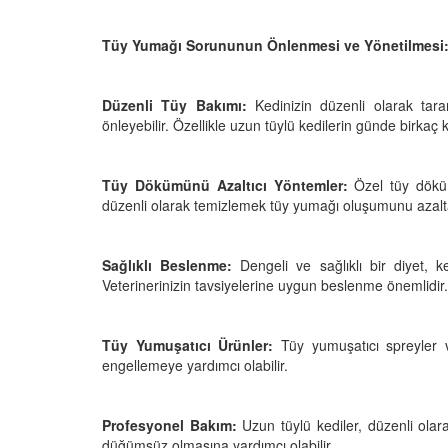
05.10.2025
r'da Kedilerin Kutsal
Tüy Yumağı Sorununun Önlenmesi ve Yönetilmesi
ılardan Yasalara
Kediler Neden "Eğitil
Büyülü Dünyası
Vahşi Atalarına Bilims
Yolculuk
25
Düzenli Tüy Bakımı:
Kedinizin düzenli olarak tara
03.10.2025
önleyebilir. Özellikle uzun tüylü kedilerin günde birkaç
Tüy Dökümünü Azaltıcı Yöntemler:
Özel tüy döküm
düzenli olarak temizlemek tüy yumağı oluşumunu azaltab
Sağlıklı Beslenme:
Dengeli ve sağlıklı bir diyet, k
Veterinerinizin tavsiyelerine uygun beslenme önemlidir.
Tüy Yumuşatıcı Ürünler:
Tüy yumuşatıcı spreyler 
engellemeye yardımcı olabilir.
Profesyonel Bakım:
Uzun tüylü kediler, düzenli olara
düğümsüz olmasına yardımcı olabilir.