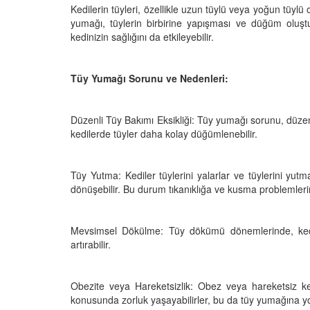
Kedilerin tüyleri, özellikle uzun tüylü veya yoğun tüyl
yumağı, tüylerin birbirine yapışması ve düğüm oluş
kedinizin sağlığını da etkileyebilir.
den Sahiplerine Ölü
Kedi Oyunları: "Evde K
tirir? Gerçek Şok
Oynayabileceğiniz 10 
Tüy Yumağı Sorunu ve Nedenleri:
Aktivite"
25
11.10.2025
Düzenli Tüy Bakımı Eksikliği: Tüy yumağı sorunu, düzenl
kedilerde tüyler daha kolay düğümlenebilir.
h Olunca Gerçekten
Kedi Beslenmesi: "Çiğ
mu?
Kuru Mama mı? Artılar
Eksileri"
25
Tüy Yutma: Kediler tüylerini yalarlar ve tüylerini yu
11.10.2025
dönüşebilir. Bu durum tıkanıklığa ve kusma problemlerin
nin Genetik Sırrı:
Farklı Renk Gözleri
Kedi Psikolojisi: Kedile
Kaygısı ve Çözüm Yön
Mevsimsel Dökülme: Tüy dökümü dönemlerinde, kedi
25
11.10.2025
artırabilir.
liği: Evde Kediler İçin
Kediler Zamanla Ned
 Yaygın Bitki
Mırlamaya Başladı? Ev
Obezite veya Hareketsizlik: Obez veya hareketsiz ked
Bakış
konusunda zorluk yaşayabilirler, bu da tüy yumağına yol
25