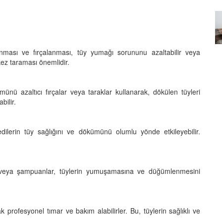
Özel Bir Bağ: Tekir Kedilerle
:
emez"?
Kurulan Derin Dostlukların
el
Psikolojisi
15.09.2025
nması ve fırçalanması, tüy yumağı sorununu azaltabilir veya
 kez taraması önemlidir.
ünü azaltıcı fırçalar veya taraklar kullanarak, dökülen tüyleri
ilir.
edilerin tüy sağlığını ve dökümünü olumlu yönde etkileyebilir.
veya şampuanlar, tüylerin yumuşamasına ve düğümlenmesini
k profesyonel tımar ve bakım alabilirler. Bu, tüylerin sağlıklı ve