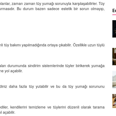
ü olanlar, zaman zaman tüy yumağı sorunuyla karşılaşabilirler. Tüy
turmasıdır. Bu durum bazen sadece estetik bir sorun olmayıp,
E
edinizle
Sarman Kediler Neden
Yaratıcı
“Yaramaz”? Kısa Bir Blog
25.09.2025
i tüy bakımı yapılmadığında ortaya çıkabilir. Özellikle uzun tüylü
Kediler Neden Dört Ayak
 Mama mı,
Üzerine Düşer? Evrimsel
ı ve
Adaptasyon
22.09.2025
tmaları durumunda sindirim sistemlerinde tüyler birikerek yumağa
e yol açabilir.
Kedilerin Bıyıkları Neden Bu
rde Ayrılık
Kadar Önemli? Evrimsel İşlevleri
temleri
22.09.2025
niz daha fazla tüy yutabilir ve bu da tüy yumağı sorununu
Kışın Tekir Kedi Bakımı: Soğuk
en
Havada Kediniz İçin 13 Önemli
rimsel Bir
İpucu
iler, kendilerini temizleme ve tüylerini düzenli olarak tarama
 açabilir.
19.09.2025