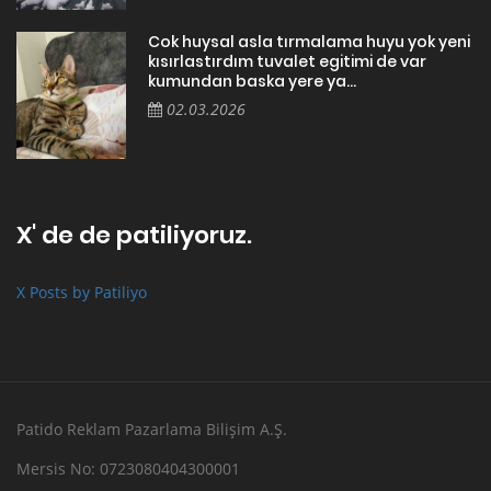
Cok huysal asla tırmalama huyu yok yeni
kısırlastırdım tuvalet egitimi de var
kumundan baska yere ya...
02.03.2026
X' de de patiliyoruz.
X Posts by Patiliyo
Patido Reklam Pazarlama Bilişim A.Ş.
Mersis No: 0723080404300001