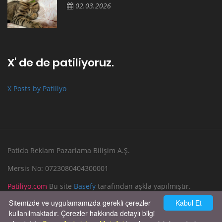
02.03.2026
X' de de patiliyoruz.
X Posts by Patiliyo
Patido Reklam Pazarlama Bilişim A.Ş.
Mersis No: 0723080404300001
Patiliyo.com
Bu site
Basefy
tarafından aşkla yapılmıştır.
Sitemizde ve uygulamamızda gerekli çerezler
Kabul Et
Reklam Verin
Bize Yazın
kullanılmaktadır. Çerezler hakkında detaylı bilgi