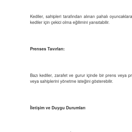
05.10.2025
r'da Kedilerin Kutsal
ılardan Yasalara
Kediler Neden "Eğitil
Kediler, sahipleri tarafından alınan pahalı oyuncaklara 
Büyülü Dünyası
Vahşi Atalarına Bilims
kediler için çekici olma eğilimini yansıtabilir.
Yolculuk
25
03.10.2025
Prenses Tavırları:
Bazı kediler, zarafet ve gurur içinde bir prens veya p
veya sahiplerini yönetme isteğini gösterebilir.
İletişim ve Duygu Durumları