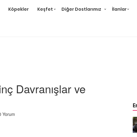
Köpekler
Keşfet
Diğer Dostlarımız
İlanlar
ginç Davranışlar ve
E
0 Yorum
r ve
Gri Kedi Cinsleri: 14 Tür ve
Özellikleri
26.05.2020