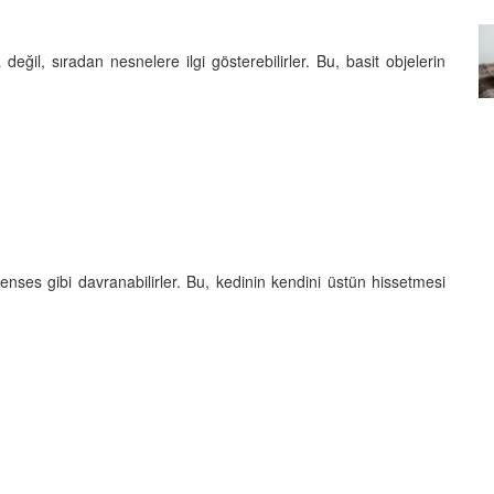
Özel Bir Bağ: Tekir Kedilerle
emez"?
Kurulan Derin Dostlukların
değil, sıradan nesnelere ilgi gösterebilirler. Bu, basit objelerin
el
Psikolojisi
15.09.2025
renses gibi davranabilirler. Bu, kedinin kendini üstün hissetmesi