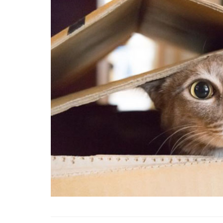
Tüm İnsanların Ders Ç
Gereken 26 Hayvanse
22.05.2020
Anne Kedi Yavrusunu
Reddeder ve Terk Ede
22.05.2020
Evde Beslenebilecek En
Küçük Kedi Cinsi
22.05.2020
Yavru Kedilerde Pire N
Temizlenir?
22.05.2020