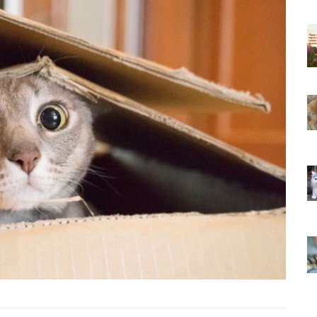
ıkarması
Tüm İnsanların Ders Çıkarması
ver Söz
Gereken 26 Hayvansever Söz
22.05.2020
 Neden
Anne Kedi Yavrusunu Neden
r?
Reddeder ve Terk Eder?
22.05.2020
 Tatlı 21
Evde Beslenebilecek En Tatlı 21
Küçük Kedi Cinsi
22.05.2020
asıl
Yavru Kedilerde Pire Nasıl
Temizlenir?
22.05.2020