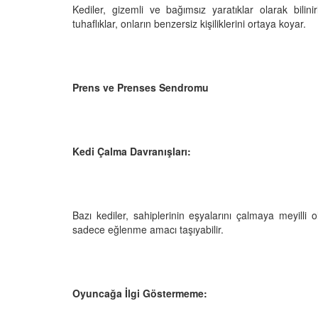
Kediler, gizemli ve bağımsız yaratıklar olarak bilin
tuhaflıklar, onların benzersiz kişiliklerini ortaya koyar.
den Sahiplerine Ölü
Kedi Oyunları: "Evde K
tirir? Gerçek Şok
Oynayabileceğiniz 10 
Prens ve Prenses Sendromu
Aktivite"
25
11.10.2025
h Olunca Gerçekten
Kedi Beslenmesi: "Çiğ
mu?
Kuru Mama mı? Artılar
Kedi Çalma Davranışları:
Eksileri"
25
11.10.2025
nin Genetik Sırrı:
Farklı Renk Gözleri
Kedi Psikolojisi: Kedile
Bazı kediler, sahiplerinin eşyalarını çalmaya meyilli
Kaygısı ve Çözüm Yön
sadece eğlenme amacı taşıyabilir.
25
11.10.2025
liği: Evde Kediler İçin
Kediler Zamanla Ned
 Yaygın Bitki
Mırlamaya Başladı? Ev
Oyuncağa İlgi Göstermeme:
Bakış
25