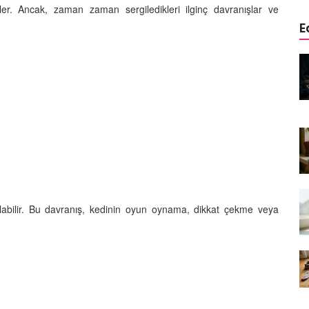
irler. Ancak, zaman zaman sergiledikleri ilginç davranışlar ve
E
edinizle
Sarman Kediler Neden
Yaratıcı
“Yaramaz”? Kısa Bir Blog
25.09.2025
Kediler Neden Dört Ayak
 Mama mı,
Üzerine Düşer? Evrimsel
ı ve
Adaptasyon
22.09.2025
Kedilerin Bıyıkları Neden Bu
rde Ayrılık
Kadar Önemli? Evrimsel İşlevleri
 olabilir. Bu davranış, kedinin oyun oynama, dikkat çekme veya
temleri
22.09.2025
Kışın Tekir Kedi Bakımı: Soğuk
en
Havada Kediniz İçin 13 Önemli
rimsel Bir
İpucu
19.09.2025