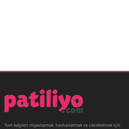
Tüm kalpleri miyavlatmak, havhavlatmak ve cikcikletmek için