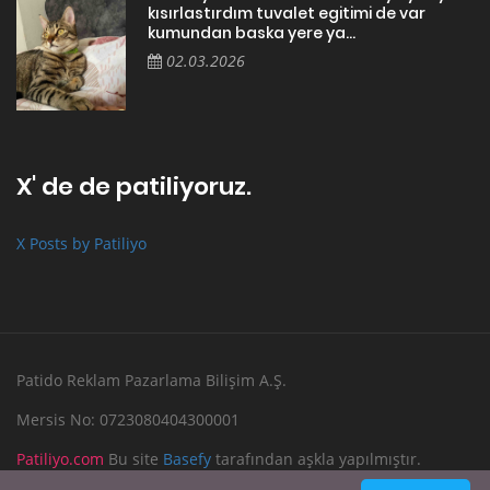
kısırlastırdım tuvalet egitimi de var
kumundan baska yere ya...
02.03.2026
X' de de patiliyoruz.
X Posts by Patiliyo
Patido Reklam Pazarlama Bilişim A.Ş.
Mersis No: 0723080404300001
Patiliyo.com
Bu site
Basefy
tarafından aşkla yapılmıştır.