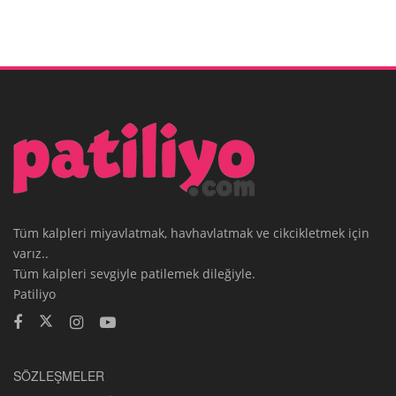
Tüm kalpleri miyavlatmak, havhavlatmak ve cikcikletmek için
varız..
Tüm kalpleri sevgiyle patilemek dileğiyle.
Patiliyo
SÖZLEŞMELER