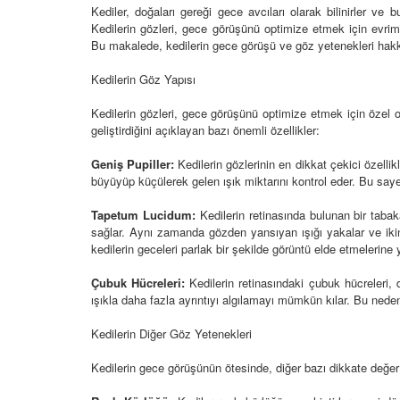
Kediler, doğaları gereği gece avcıları olarak bilinirler ve
Kedilerin gözleri, gece görüşünü optimize etmek için evrimle
Bu makalede, kedilerin gece görüşü ve göz yetenekleri hakk
den Sahiplerine Ölü
Kedi Oyunları: "Evde K
Kedilerin Göz Yapısı
tirir? Gerçek Şok
Oynayabileceğiniz 10 
Aktivite"
Kedilerin gözleri, gece görüşünü optimize etmek için özel ol
geliştirdiğini açıklayan bazı önemli özellikler:
25
11.10.2025
Geniş Pupiller:
Kedilerin gözlerinin en dikkat çekici özellikl
h Olunca Gerçekten
Kedi Beslenmesi: "Çiğ
büyüyüp küçülerek gelen ışık miktarını kontrol eder. Bu sayed
mu?
Kuru Mama mı? Artılar
Eksileri"
Tapetum Lucidum:
Kedilerin retinasında bulunan bir taba
25
sağlar. Aynı zamanda gözden yansıyan ışığı yakalar ve ikinc
11.10.2025
kedilerin geceleri parlak bir şekilde görüntü elde etmelerine 
nin Genetik Sırrı:
Farklı Renk Gözleri
Kedi Psikolojisi: Kedile
Çubuk Hücreleri:
Kedilerin retinasındaki çubuk hücreleri, 
Kaygısı ve Çözüm Yön
ışıkla daha fazla ayrıntıyı algılamayı mümkün kılar. Bu nedenl
25
11.10.2025
Kedilerin Diğer Göz Yetenekleri
liği: Evde Kediler İçin
Kediler Zamanla Ned
 Yaygın Bitki
Mırlamaya Başladı? Ev
Kedilerin gece görüşünün ötesinde, diğer bazı dikkate değer 
Bakış
25