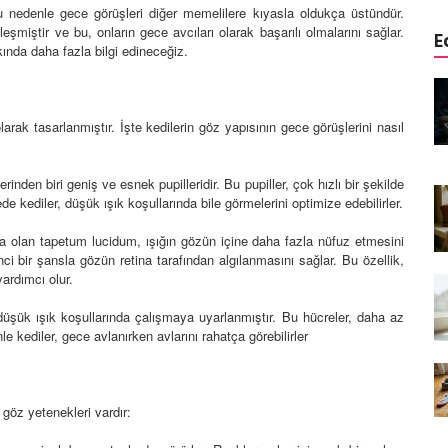
 bu nedenle gece görüşleri diğer memelilere kıyasla oldukça üstündür.
şmiştir ve bu, onların gece avcıları olarak başarılı olmalarını sağlar.
E
ında daha fazla bilgi edineceğiz.
edinizle
Sarman Kediler Neden
Yaratıcı
“Yaramaz”? Kısa Bir Blog
arak tasarlanmıştır. İşte kedilerin göz yapısının gece görüşlerini nasıl
25.09.2025
Kediler Neden Dört Ayak
erinden biri geniş ve esnek pupilleridir. Bu pupiller, çok hızlı bir şekilde
 Mama mı,
Üzerine Düşer? Evrimsel
e kediler, düşük ışık koşullarında bile görmelerini optimize edebilirler.
ı ve
Adaptasyon
ka olan tapetum lucidum, ışığın gözün içine daha fazla nüfuz etmesini
22.09.2025
i bir şansla gözün retina tarafından algılanmasını sağlar. Bu özellik,
yardımcı olur.
Kedilerin Bıyıkları Neden Bu
rde Ayrılık
Kadar Önemli? Evrimsel İşlevleri
düşük ışık koşullarında çalışmaya uyarlanmıştır. Bu hücreler, daha az
temleri
22.09.2025
e kediler, gece avlanırken avlarını rahatça görebilirler
Kışın Tekir Kedi Bakımı: Soğuk
en
Havada Kediniz İçin 13 Önemli
rimsel Bir
İpucu
göz yetenekleri vardır:
19.09.2025