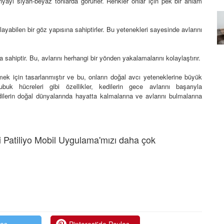
nyayı siyah-beyaz tonlarda görürler. Renkler onlar için pek bir anlam
Özel Bir Bağ: Tekir Kedilerle
emez"?
Kurulan Derin Dostlukların
gılayabilen bir göz yapısına sahiptirler. Bu yetenekleri sayesinde avlarını
el
Psikolojisi
15.09.2025
a sahiptir. Bu, avlarını herhangi bir yönden yakalamalarını kolaylaştırır.
ek için tasarlanmıştır ve bu, onların doğal avcı yeteneklerine büyük
k hücreleri gibi özellikler, kedilerin gece avlarını başarıyla
ilerin doğal dünyalarında hayatta kalmalarına ve avlarını bulmalarına
 Patiliyo Mobil Uygulama'mızı daha çok
laş
Pinterest'de Paylaş