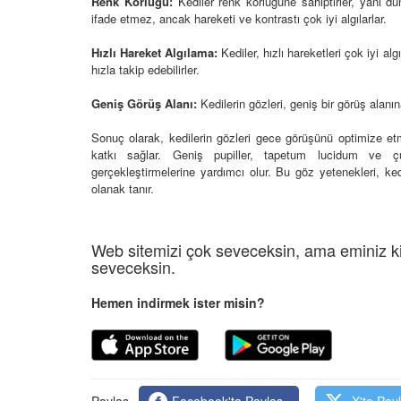
Renk Körlüğü:
Kediler renk körlüğüne sahiptirler, yani dü
05.10.2025
ifade etmez, ancak hareketi ve kontrastı çok iyi algılarlar.
r'da Kedilerin Kutsal
ılardan Yasalara
Kediler Neden "Eğitil
Hızlı Hareket Algılama:
Kediler, hızlı hareketleri çok iyi al
Büyülü Dünyası
Vahşi Atalarına Bilims
hızla takip edebilirler.
Yolculuk
25
Geniş Görüş Alanı:
Kedilerin gözleri, geniş bir görüş alanın
03.10.2025
Sonuç olarak, kedilerin gözleri gece görüşünü optimize etm
katkı sağlar. Geniş pupiller, tapetum lucidum ve çubu
gerçekleştirmelerine yardımcı olur. Bu göz yetenekleri, ked
olanak tanır.
Web sitemizi çok seveceksin, ama eminiz ki
seveceksin.
Hemen indirmek ister misin?
Paylaş
Facebook'ta Paylaş
X'te Pay