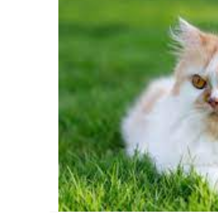
Tüm İnsanların Ders Ç
Gereken 26 Hayvanse
22.05.2020
Anne Kedi Yavrusunu
Reddeder ve Terk Ede
22.05.2020
Evde Beslenebilecek En
Küçük Kedi Cinsi
22.05.2020
Yavru Kedilerde Pire N
Temizlenir?
22.05.2020