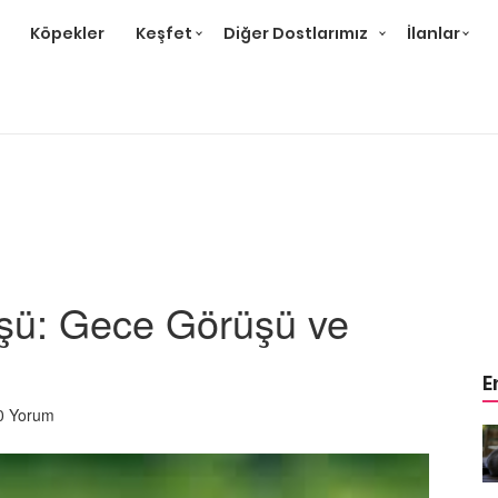
Köpekler
Keşfet
Diğer Dostlarımız
İlanlar
üşü: Gece Görüşü ve
i
E
0 Yorum
r ve
Gri Kedi Cinsleri: 14 Tür ve
Özellikleri
26.05.2020