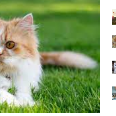
ıkarması
Tüm İnsanların Ders Çıkarması
ver Söz
Gereken 26 Hayvansever Söz
22.05.2020
 Neden
Anne Kedi Yavrusunu Neden
r?
Reddeder ve Terk Eder?
22.05.2020
 Tatlı 21
Evde Beslenebilecek En Tatlı 21
Küçük Kedi Cinsi
22.05.2020
asıl
Yavru Kedilerde Pire Nasıl
Temizlenir?
22.05.2020