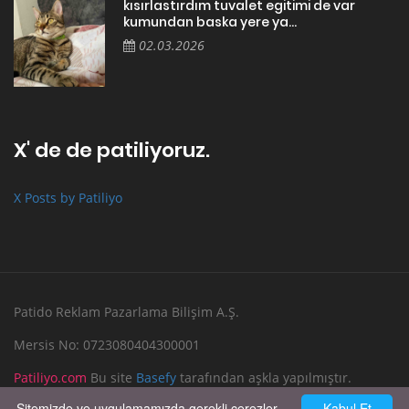
kısırlastırdım tuvalet egitimi de var
kumundan baska yere ya...
02.03.2026
X' de de patiliyoruz.
X Posts by Patiliyo
Patido Reklam Pazarlama Bilişim A.Ş.
Mersis No: 0723080404300001
Patiliyo.com
Bu site
Basefy
tarafından aşkla yapılmıştır.
Sitemizde ve uygulamamızda gerekli çerezler
Kabul Et