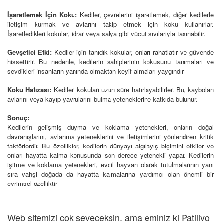
İşaretlemek İçin Koku:
Kediler, çevrelerini işaretlemek, diğer kedilerle
iletişim kurmak ve avlarını takip etmek için koku kullanırlar.
İşaretledikleri kokular, idrar veya salya gibi vücut sıvılarıyla taşınabilir.
Gevşetici Etki:
Kediler için tanıdık kokular, onları rahatlatır ve güvende
hissettirir. Bu nedenle, kedilerin sahiplerinin kokusunu tanımaları ve
sevdikleri insanların yanında olmaktan keyif almaları yaygındır.
Koku Hafızası:
Kediler, kokuları uzun süre hatırlayabilirler. Bu, kaybolan
avlarını veya kayıp yavrularını bulma yeteneklerine katkıda bulunur.
Sonuç:
Kedilerin gelişmiş duyma ve koklama yetenekleri, onların doğal
davranışlarını, avlanma yeteneklerini ve iletişimlerini yönlendiren kritik
faktörlerdir. Bu özellikler, kedilerin dünyayı algılayış biçimini etkiler ve
onları hayatta kalma konusunda son derece yetenekli yapar. Kedilerin
işitme ve koklama yetenekleri, evcil hayvan olarak tutulmalarının yanı
sıra vahşi doğada da hayatta kalmalarına yardımcı olan önemli bir
evrimsel özelliktir
Web sitemizi çok seveceksin, ama eminiz ki Patiliyo