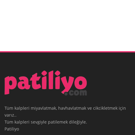
Tüm kalpleri miyavlatmak, havhavlatmak ve cikcikletmek için
varız..
Tüm kalpleri sevgiyle patilemek dileğiyle.
Patiliyo