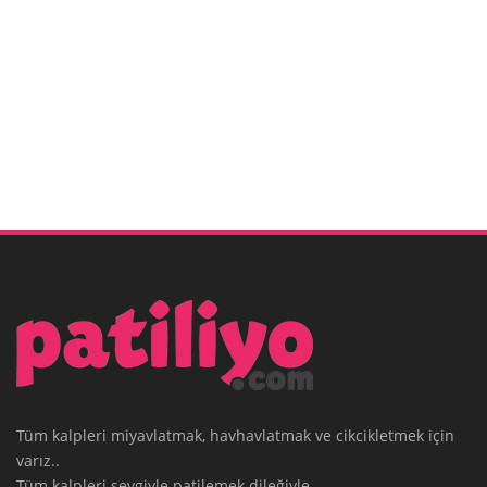
Tüm kalpleri miyavlatmak, havhavlatmak ve cikcikletmek için
varız..
Tüm kalpleri sevgiyle patilemek dileğiyle.