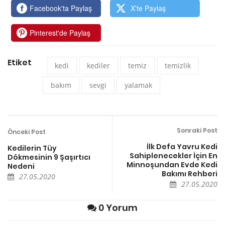
Facebook'ta Paylaş
X'te Paylaş
Pinterest'de Paylaş
Etiket
kedi
kediler
temiz
temizlik
bakım
sevgi
yalamak
Sonraki Post
Önceki Post
İlk Defa Yavru Kedi
Kedilerin Tüy
Sahiplenecekler İçin En
Dökmesinin 9 Şaşırtıcı
Minnoşundan Evde Kedi
Nedeni
Bakımı Rehberi
27.05.2020
27.05.2020
0 Yorum