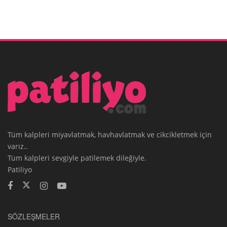
Tüm kalpleri miyavlatmak, havhavlatmak ve cikcikletmek için
varız..
Tüm kalpleri sevgiyle patilemek dileğiyle.
Patiliyo
SÖZLEŞMELER