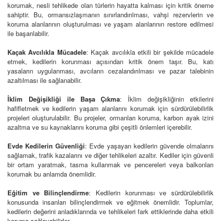
korumak, nesli tehlikede olan türlerin hayatta kalması için kritik öneme
sahiptir. Bu, ormansızlaşmanın sınırlandırılması, vahşi rezervlerin ve
koruma alanlarının oluşturulması ve yaşam alanlarının restore edilmesi
ile başarılabilir.
Kaçak Avcılıkla Mücadele
: Kaçak avcılıkla etkili bir şekilde mücadele
etmek, kedilerin korunması açısından kritik önem taşır. Bu, katı
yasaların uygulanması, avcıların cezalandırılması ve pazar talebinin
azaltılması ile sağlanabilir.
İklim Değişikliği ile Başa Çıkma
: İklim değişikliğinin etkilerini
hafifletmek ve kedilerin yaşam alanlarını korumak için sürdürülebilirlik
projeleri oluşturulabilir. Bu projeler, ormanları koruma, karbon ayak izini
azaltma ve su kaynaklarını koruma gibi çeşitli önlemleri içerebilir.
Evde Kedilerin Güvenliği
: Evde yaşayan kedilerin güvende olmalarını
sağlamak, trafik kazalarını ve diğer tehlikeleri azaltır. Kediler için güvenli
bir ortam yaratmak, tasma kullanmak ve pencereleri veya balkonları
korumak bu anlamda önemlidir.
Eğitim ve Bilinçlendirme
: Kedilerin korunması ve sürdürülebilirlik
konusunda insanları bilinçlendirmek ve eğitmek önemlidir. Toplumlar,
kedilerin değerini anladıklarında ve tehlikeleri fark ettiklerinde daha etkili
koruma sağlayabilirler.