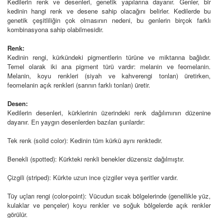
Kedilerin renk ve desenleri, genetik yapılarına dayanır. Genler, bir
kedinin hangi renk ve desene sahip olacağını belirler. Kedilerde bu
genetik çeşitliliğin çok olmasının nedeni, bu genlerin birçok farklı
kombinasyona sahip olabilmesidir.
Renk:
Kedinin rengi, kürkündeki pigmentlerin türüne ve miktarına bağlıdır.
Temel olarak iki ana pigment türü vardır: melanin ve feomelanin.
Melanin, koyu renkleri (siyah ve kahverengi tonları) üretirken,
feomelanin açık renkleri (sarının farklı tonları) üretir.
Desen:
Kedilerin desenleri, kürklerinin üzerindeki renk dağılımının düzenine
dayanır. En yaygın desenlerden bazıları şunlardır:
Tek renk (solid color): Kedinin tüm kürkü aynı renktedir.
Benekli (spotted): Kürkteki renkli benekler düzensiz dağılmıştır.
Çizgili (striped): Kürkte uzun ince çizgiler veya şeritler vardır.
Tüy uçları rengi (color-point): Vücudun sıcak bölgelerinde (genellikle yüz,
kulaklar ve pençeler) koyu renkler ve soğuk bölgelerde açık renkler
görülür.