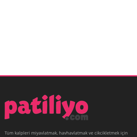
Tüm kalpleri miyavlatmak, havhavlatmak ve cikcikletmek için