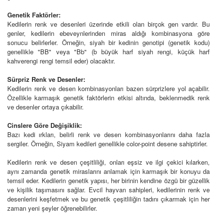
Genetik Faktörler:
Kedilerin renk ve desenleri üzerinde etkili olan birçok gen vardır. Bu
genler, kedilerin ebeveynlerinden miras aldığı kombinasyona göre
sonucu belirlerler. Örneğin, siyah bir kedinin genotipi (genetik kodu)
genellikle "BB" veya "Bb" (b büyük harf siyah rengi, küçük harf
kahverengi rengi temsil eder) olacaktır.
Sürpriz Renk ve Desenler:
Kedilerin renk ve desen kombinasyonları bazen sürprizlere yol açabilir.
Özellikle karmaşık genetik faktörlerin etkisi altında, beklenmedik renk
ve desenler ortaya çıkabilir.
Cinslere Göre Değişiklik:
Bazı kedi ırkları, belirli renk ve desen kombinasyonlarını daha fazla
sergiler. Örneğin, Siyam kedileri genellikle color-point desene sahiptirler.
Kedilerin renk ve desen çeşitliliği, onları eşsiz ve ilgi çekici kılarken,
aynı zamanda genetik miraslarını anlamak için karmaşık bir konuyu da
temsil eder. Kedilerin genetik yapısı, her birinin kendine özgü bir güzellik
ve kişilik taşımasını sağlar. Evcil hayvan sahipleri, kedilerinin renk ve
desenlerini keşfetmek ve bu genetik çeşitliliğin tadını çıkarmak için her
zaman yeni şeyler öğrenebilirler.