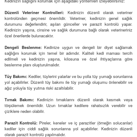
Kedinizin sağlığını korumak için aşağıdaki yöntemleri izleyebilirsiniz:
Düzenli Veteriner Kontrolleri:
Kedinizin düzenli olarak veteriner
kontrolünden geçmesi önemlidir. Veteriner, kedinizin genel sağlık
durumunu değerlendirir, aşıları günceller ve parazit kontrolü yapar.
Kedinizin yaşına, cinsine ve sağlık durumuna bağlı olarak veterineriniz
özel önerilerde bulunacaktır.
Dengeli Beslenme:
Kedinize uygun ve dengeli bir diyet sağlamak
sağlığını korumak için temel bir adımdır. Kaliteli kedi maması tercih
edilmeli ve kedinizin yaşına, kilosuna ve özel ihtiyaçlarına göre
beslenme planı oluşturulmalıdır.
Tüy Bakımı:
Kediler, tüylerini yalarlar ve bu yolla tüy yumağı sorunlarına
yol açabilirler. Düzenli tüy bakımı ile tüy yumağı oluşumu önlenebilir ve
ağız yoluyla tüy yutma riski azaltılabilir.
Tırnak Bakımı:
Kedinizin tırnaklarını düzenli olarak kesmek veya
törpülemek önemlidir. Uzun tırnaklar kedilere rahatsızlık verebilir ve
çiziklere neden olabilir.
Parazit Kontrolü:
Pireler, keneler ve iç parazitler (örneğin solucanlar)
kediler için ciddi sağlık sorunlarına yol açabilirler. Kedinizin düzenli
olarak parazit kontrolü yapılmalıdır.