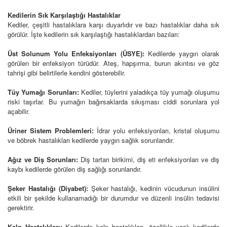
Kedilerin Sık Karşılaştığı Hastalıklar
Kediler, çeşitli hastalıklara karşı duyarlıdır ve bazı hastalıklar daha sık
görülür. İşte kedilerin sık karşılaştığı hastalıklardan bazıları:
Üst Solunum Yolu Enfeksiyonları (ÜSYE):
Kedilerde yaygın olarak
görülen bir enfeksiyon türüdür. Ateş, hapşırma, burun akıntısı ve göz
tahrişi gibi belirtilerle kendini gösterebilir.
Tüy Yumağı Sorunları:
Kediler, tüylerini yaladıkça tüy yumağı oluşumu
riski taşırlar. Bu yumağın bağırsaklarda sıkışması ciddi sorunlara yol
açabilir.
Üriner Sistem Problemleri:
İdrar yolu enfeksiyonları, kristal oluşumu
ve böbrek hastalıkları kedilerde yaygın sağlık sorunlarıdır.
Ağız ve Diş Sorunları:
Diş tartarı birikimi, diş eti enfeksiyonları ve diş
kaybı kedilerde görülen diş sağlığı sorunlarıdır.
Şeker Hastalığı (Diyabet):
Şeker hastalığı, kedinin vücudunun insülini
etkili bir şekilde kullanamadığı bir durumdur ve düzenli insülin tedavisi
gerektirir.
Kalp Hastalıkları:
Kedilerde kalp hastalıkları, özellikle yaşlı kedilerde