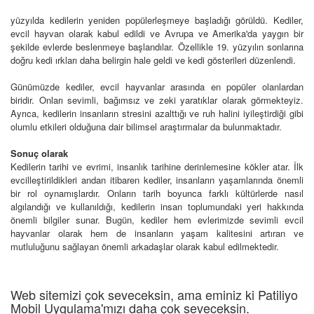
yüzyılda kedilerin yeniden popülerleşmeye başladığı görüldü. Kediler,
evcil hayvan olarak kabul edildi ve Avrupa ve Amerika'da yaygın bir
şekilde evlerde beslenmeye başlandılar. Özellikle 19. yüzyılın sonlarına
doğru kedi ırkları daha belirgin hale geldi ve kedi gösterileri düzenlendi.
Günümüzde kediler, evcil hayvanlar arasında en popüler olanlardan
biridir. Onları sevimli, bağımsız ve zeki yaratıklar olarak görmekteyiz.
Ayrıca, kedilerin insanların stresini azalttığı ve ruh halini iyileştirdiği gibi
olumlu etkileri olduğuna dair bilimsel araştırmalar da bulunmaktadır.
Sonuç olarak
Kedilerin tarihi ve evrimi, insanlık tarihine derinlemesine kökler atar. İlk
evcilleştirildikleri andan itibaren kediler, insanların yaşamlarında önemli
bir rol oynamışlardır. Onların tarih boyunca farklı kültürlerde nasıl
algılandığı ve kullanıldığı, kedilerin insan toplumundaki yeri hakkında
önemli bilgiler sunar. Bugün, kediler hem evlerimizde sevimli evcil
hayvanlar olarak hem de insanların yaşam kalitesini artıran ve
mutluluğunu sağlayan önemli arkadaşlar olarak kabul edilmektedir.
Web sitemizi çok seveceksin, ama eminiz ki Patiliyo
Mobil Uygulama'mızı daha çok seveceksin.