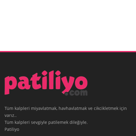
Tüm kalpleri miyavlatmak, havhavlatmak ve cikcikletmek için
varız..
Tüm kalpleri sevgiyle patilemek dileğiyle.
Patiliyo