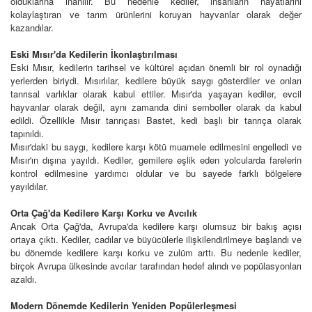
olduklarına inanılır. Bu nedenle kediler, insanların hayatlarını
kolaylaştıran ve tarım ürünlerini koruyan hayvanlar olarak değer
kazandılar.
Eski Mısır'da Kedilerin İkonlaştırılması
Eski Mısır, kedilerin tarihsel ve kültürel açıdan önemli bir rol oynadığı
yerlerden biriydi. Mısırlılar, kedilere büyük saygı gösterdiler ve onları
tanrısal varlıklar olarak kabul ettiler. Mısır'da yaşayan kediler, evcil
hayvanlar olarak değil, aynı zamanda dini semboller olarak da kabul
edildi. Özellikle Mısır tanrıçası Bastet, kedi başlı bir tanrıça olarak
tapınıldı.
Mısır'daki bu saygı, kedilere karşı kötü muamele edilmesini engelledi ve
Mısır'ın dışına yayıldı. Kediler, gemilere eşlik eden yolcularda farelerin
kontrol edilmesine yardımcı oldular ve bu sayede farklı bölgelere
yayıldılar.
Orta Çağ'da Kedilere Karşı Korku ve Avcılık
Ancak Orta Çağ'da, Avrupa'da kedilere karşı olumsuz bir bakış açısı
ortaya çıktı. Kediler, cadılar ve büyücülerle ilişkilendirilmeye başlandı ve
bu dönemde kedilere karşı korku ve zulüm arttı. Bu nedenle kediler,
birçok Avrupa ülkesinde avcılar tarafından hedef alındı ve popülasyonları
azaldı.
Modern Dönemde Kedilerin Yeniden Popülerleşmesi