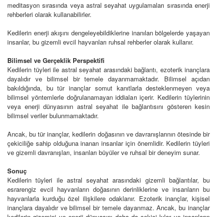
meditasyon sırasında veya astral seyahat uygulamaları sırasında enerji
rehberleri olarak kullanabilirler.
Kedilerin enerji akışını dengeleyebildiklerine inanılan bölgelerde yaşayan
insanlar, bu gizemli evcil hayvanları ruhsal rehberler olarak kullanır.
Bilimsel ve Gerçeklik Perspektifi
Kedilerin tüyleri ile astral seyahat arasındaki bağlantı, ezoterik inançlara
dayalıdır ve bilimsel bir temele dayanmamaktadır. Bilimsel açıdan
bakıldığında, bu tür inançlar somut kanıtlarla desteklenmeyen veya
bilimsel yöntemlerle doğrulanamayan iddiaları içerir. Kedilerin tüylerinin
veya enerji dünyasının astral seyahat ile bağlantısını gösteren kesin
bilimsel veriler bulunmamaktadır.
Ancak, bu tür inançlar, kedilerin doğasının ve davranışlarının ötesinde bir
çekiciliğe sahip olduğuna inanan insanlar için önemlidir. Kedilerin tüyleri
ve gizemli davranışları, insanları büyüler ve ruhsal bir deneyim sunar.
Sonuç
Kedilerin tüyleri ile astral seyahat arasındaki gizemli bağlantılar, bu
esrarengiz evcil hayvanların doğasının derinliklerine ve insanların bu
hayvanlarla kurduğu özel ilişkilere odaklanır. Ezoterik inançlar, kişisel
inançlara dayalıdır ve bilimsel bir temele dayanmaz. Ancak, bu inançlar
kedilerin gizemini ve enerji dünyasını daha da çekici kılar ve insanların