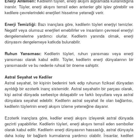
Enerji Antenleri:
Kedilerin tüyleri, enerji akışını algılamada kullanıldığına
inanılır. Tüyler, enerji akışını temsil eden antenler gibi işlev görebilir ve
kedilere çevrelerindeki enerjileri hissetme yeteneği verir.
Enerji Temizliği:
Bazı inançlara göre, kedilerin tüyleri enerjiyi temizler.
Negatif veya olumsuz enerjileri emebilirler ve insanların çevresel enerjiyi
dengelemelerine yardımcı olurlar. Kedilerin yanında olmak, enerji
dünyasını dengelemeye katkıda bulunabilir.
Ruhun Yansıması:
Kedilerin tüyleri, ruhun yansıması veya enerji
yansıması olarak kabul edilir. Tüyler, kedilerin enerji dünyalarının bir
yansımasıdır ve bu nedenle ruhsal bir öneme sahiptir.
Astral Seyahat ve Kediler
Astral seyahat, bir kişinin bedenini terk edip ruhunun fiziksel dünyadan
ayrıldığı bir ezoterik inanç sistemidir. Astral seyahatin bir parçası olarak,
kişi astral dünyada serbestçe dolaşabilir ve farklı boyutlara veya astral
dünyalara seyahat edebilir. Kedilerin astral seyahat ile olan bağlantısı,
kedilerin tüylerinin enerji akışını izleme yeteneğine dayanır.
Ezoterik inançlara göre, kediler enerji akışını izleyerek astral dünyada
gezinti yapabilirler. Kedilerin tüyleri, enerji akışını temsil eden semboller
olarak kabul edilir. Kedilerin enerji dünyasının hassaslığı, astral dünyayla
daha kolay bir bağlantı kurmalarına yardımcı olabilir. İnsanlar, kedileri