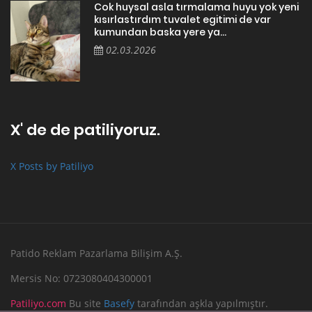
Cok huysal asla tırmalama huyu yok yeni
kısırlastırdım tuvalet egitimi de var
kumundan baska yere ya...
02.03.2026
X' de de patiliyoruz.
X Posts by Patiliyo
Patido Reklam Pazarlama Bilişim A.Ş.
Mersis No: 0723080404300001
Patiliyo.com
Bu site
Basefy
tarafından aşkla yapılmıştır.