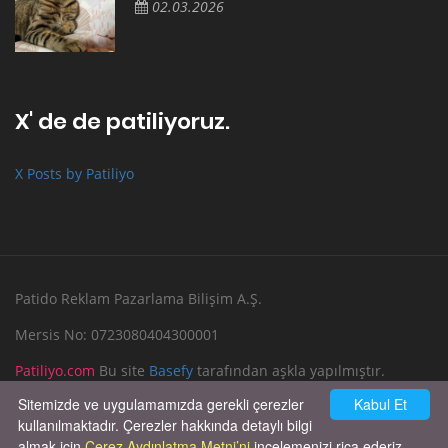
02.03.2026
X' de de patiliyoruz.
X Posts by Patiliyo
Patido Reklam Pazarlama Bilişim A.Ş.
Mersis No: 0723080404300001
Patiliyo.com
Bu site
Basefy
tarafından aşkla yapılmıştır.
Sitemizde ve uygulamamızda gerekli çerezler
Kabul Et
Reklam Verin
Bize Yazın
kullanılmaktadır. Çerezler hakkında detaylı bilgi
almak için
Çerez Aydınlatma Metni’ni
incelemenizi rica ederiz.