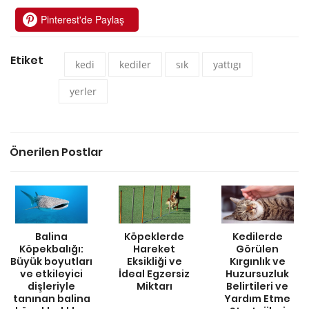
Pinterest'de Paylaş
Etiket
kedi
kediler
sık
yattıgı
yerler
Önerilen Postlar
Balina
Köpeklerde
Kedilerde
Köpekbalığı:
Hareket
Görülen
Büyük boyutları
Eksikliği ve
Kırgınlık ve
ve etkileyici
İdeal Egzersiz
Huzursuzluk
dişleriyle
Miktarı
Belirtileri ve
tanınan balina
Yardım Etme