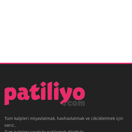
Tüm kalpleri miyavlatmak, havhavlatmak ve cikcikletmek için
varız..
Tüm kalpleri sevgiyle patilemek dileğiyle.