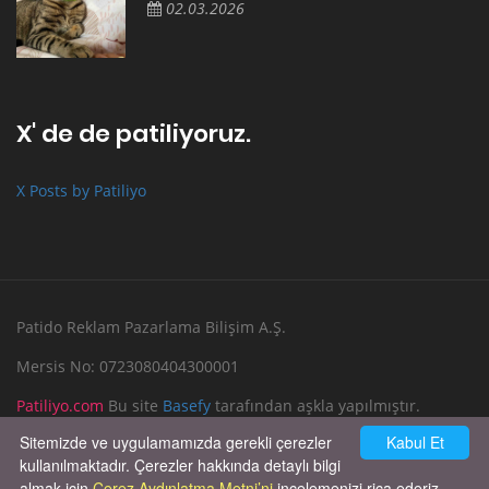
02.03.2026
X' de de patiliyoruz.
X Posts by Patiliyo
Patido Reklam Pazarlama Bilişim A.Ş.
Mersis No: 0723080404300001
Patiliyo.com
Bu site
Basefy
tarafından aşkla yapılmıştır.
Sitemizde ve uygulamamızda gerekli çerezler
Kabul Et
Reklam Verin
Bize Yazın
kullanılmaktadır. Çerezler hakkında detaylı bilgi
almak için
Çerez Aydınlatma Metni’ni
incelemenizi rica ederiz.