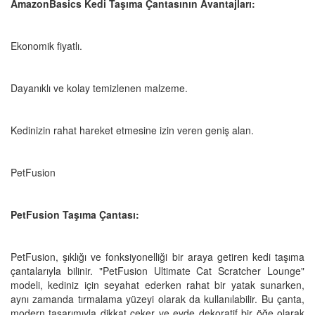
AmazonBasics Kedi Taşıma Çantasının Avantajları:
Ekonomik fiyatlı.
Dayanıklı ve kolay temizlenen malzeme.
Kedinizin rahat hareket etmesine izin veren geniş alan.
PetFusion
PetFusion Taşıma Çantası:
PetFusion, şıklığı ve fonksiyonelliği bir araya getiren kedi taşıma
çantalarıyla bilinir. "PetFusion Ultimate Cat Scratcher Lounge"
modeli, kediniz için seyahat ederken rahat bir yatak sunarken,
aynı zamanda tırmalama yüzeyi olarak da kullanılabilir. Bu çanta,
modern tasarımıyla dikkat çeker ve evde dekoratif bir öğe olarak