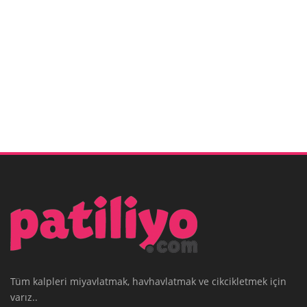
Tüm kalpleri miyavlatmak, havhavlatmak ve cikcikletmek için
varız..