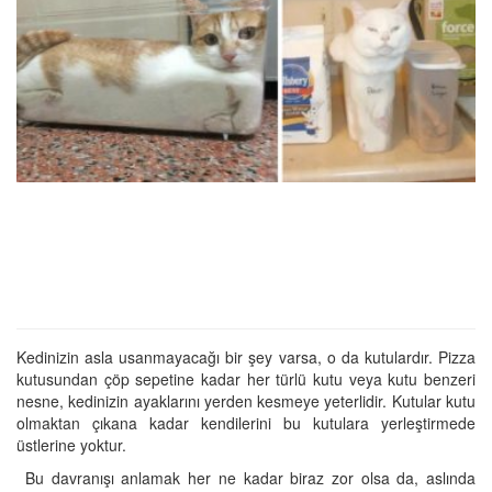
Kedinizin asla usanmayacağı bir şey varsa, o da kutulardır. Pizza
kutusundan çöp sepetine kadar her türlü kutu veya kutu benzeri
nesne, kedinizi
n
ayakların
ı yerden kesmeye
yeterlidir.
K
utular
kutu
olmaktan çıkana
kadar kendilerini bu kutulara yerleştir
mede
üstlerine yoktur
.
Bu davranışı anlamak
her ne kadar
biraz zor ol
sa da,
aslında