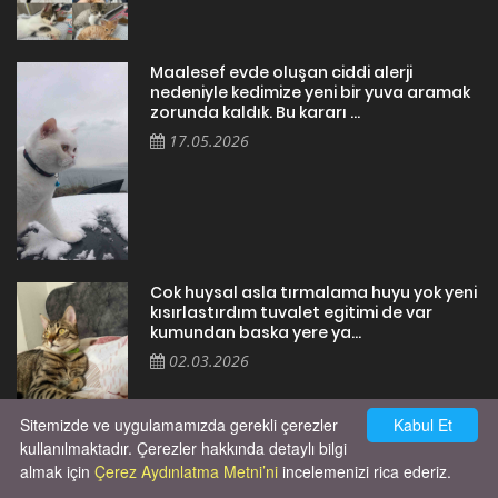
Maalesef evde oluşan ciddi alerji
nedeniyle kedimize yeni bir yuva aramak
zorunda kaldık. Bu kararı ...
17.05.2026
Cok huysal asla tırmalama huyu yok yeni
kısırlastırdım tuvalet egitimi de var
kumundan baska yere ya...
02.03.2026
Sitemizde ve uygulamamızda gerekli çerezler
Kabul Et
kullanılmaktadır. Çerezler hakkında detaylı bilgi
almak için
Çerez Aydınlatma Metni’ni
incelemenizi rica ederiz.
X' de de patiliyoruz.