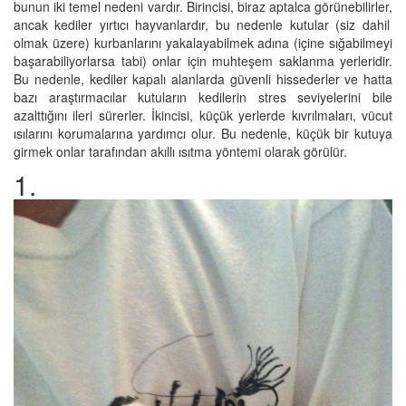
bunun iki temel nedeni var
dır.
Birincisi,
biraz
aptalca görünebilir
ler,
ancak
kediler
yırtıcı hayvanla
rdır, bu nedenle kutular (siz
dahil
olmak üzere) kurbanları
nı
yakala
yabilmek
adına
(
içine
sığabil
meyi
başarabiliyorlarsa
tabi
)
onlar için muhteşem
saklanma yer
leridir.
Bu nedenle, kediler kapalı alanlarda güvenli hissederler ve
hatta
bazı araştırmacılar kutuların kedilerin stres seviyelerini
bile
azalttığını ileri sürerler.
İkincisi, küçük yerlerde kıvrılma
ları
, vücut
ısı
larını
koruma
larına
yardımcı olur.
Bu nedenle, küçük bir kutuya
girmek
onlar tarafından
akıllı
ısıtma
yöntemi olarak
görülür
.
1.