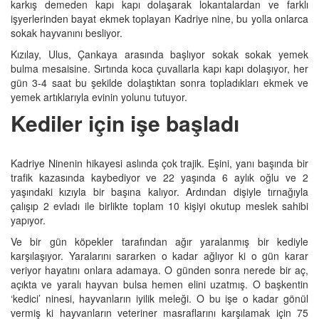
karkış demeden kapı kapı dolaşarak lokantalardan ve farklı
işyerlerinden bayat ekmek toplayan Kadriye nine, bu yolla onlarca
sokak hayvanını besliyor.
Kızılay, Ulus, Çankaya arasında başlıyor sokak sokak yemek
bulma mesaisine. Sırtında koca çuvallarla kapı kapı dolaşıyor, her
gün 3-4 saat bu şekilde dolaştıktan sonra topladıkları ekmek ve
yemek artıklarıyla evinin yolunu tutuyor.
Kediler için işe başladı
Kadriye
Ninenin hikayesi aslında çok trajik. Eşini, yanı başında bir
trafik kazasında kaybediyor ve 22 yaşında 6 aylık oğlu ve 2
yaşındaki kızıyla bir başına kalıyor. Ardından dişiyle tırnağıyla
çalışıp 2 evladı ile birlikte toplam 10 kişiyi okutup meslek sahibi
yapıyor.
Ve bir gün köpekler tarafından ağır yaralanmış bir kediyle
karşılaşıyor. Yaralarını sararken o kadar ağlıyor ki o gün karar
veriyor hayatını onlara adamaya. O günden sonra nerede bir aç,
açıkta ve yaralı hayvan bulsa hemen elini uzatmış. O başkentin
‘kedici’ ninesi, hayvanların iyilik meleği. O bu işe o kadar gönül
vermiş ki hayvanların veteriner masraflarını karşılamak için 75