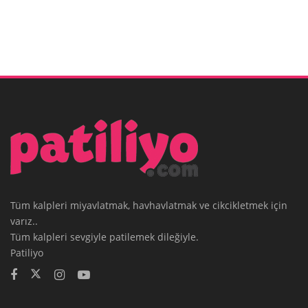
Tüm kalpleri miyavlatmak, havhavlatmak ve cikcikletmek için
varız..
Tüm kalpleri sevgiyle patilemek dileğiyle.
Patiliyo